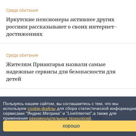
Среда обитания
Иркутские пенсионеры активнее других
россиян рассказывают о своих интернет-
достижениях
Среда обитания
Жителям Приангарья назвали самые
надежные сервисы для безопасности для
детей
Среда обитания
Пользуясь нашим сайтом, вы соглашаетесь с тем, что мы
используем
cookie-файлы
для сбора статистической информации
Футбольный клуб «Чита» официально
сервисами "Яндекс.Метрика" и "LiveInternet",а также для
отказался от участия в Кубке России
применения
рекомендательных технологий
.
хорошо