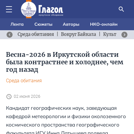
Лента
Сюжеты
Авторы
НКО-онлайн
Среда обитания
|
Вокруг Байкала
|
Культурный 
Весна-2026 в Иркутской области
была контрастнее и холоднее, чем
год назад
Среда обитания
02 июня 2026
Кандидат географических наук, заведующая
кафедрой метеорологии и физики околоземного
космического пространства географического
факультета ИГУ Инна Латышева подвела