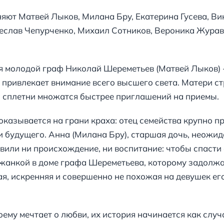
няют Матвей Лыков, Милана Бру, Екатерина Гусева, Ви
еслав Чепурченко, Михаил Сотников, Вероника Журав
ся молодой граф Николай Шереметьев (Матвей Лыков) 
 привлекает внимание всего высшего света. Матери ст
а сплетни множатся быстрее приглашений на приемы.
казывается на грани краха: отец семейства крупно пр
 и будущего. Анна (Милана Бру), старшая дочь, неожи
овили ни происхождение, ни воспитание: чтобы спасти
ужанкой в доме графа Шереметьева, которому задолжал
ая, искренняя и совершенно не похожая на девушек ег
оему мечтает о любви, их история начинается как слу