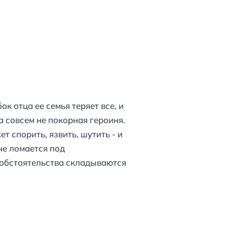
к отца ее семья теряет все, и
а совсем не покорная героиня.
т спорить, язвить, шутить - и
не ломается под
 обстоятельства складываются