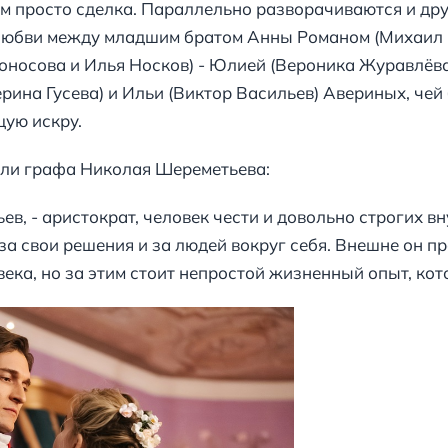
ем просто сделка. Параллельно разворачиваются и дру
 любви между младшим братом Анны Романом (Михаил 
носова и Илья Носков) - Юлией (Вероника Журавлёва
рина Гусева) и Ильи (Виктор Васильев) Авериных, чей
щую искру.
ли графа Николая Шереметьева:
в, - аристократ, человек чести и довольно строгих в
за свои решения и за людей вокруг себя. Внешне он п
ека, но за этим стоит непростой жизненный опыт, кот