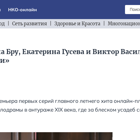
ы
НКО-онлайн
од
|
Сеть развития
|
Здоровье и Красота
|
Многонацион
 Бру, Екатерина Гусева и Виктор Васил
ки»
ремьера первых серий главного летнего хита онлайн-п
одрамы в антураже XIX века, где за блеском усадеб с