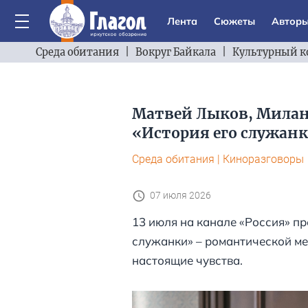
Лента
Сюжеты
Автор
Среда обитания
|
Вокруг Байкала
|
Культурный к
Матвей Лыков, Милана
«История его служан
Среда обитания
|
Киноразговоры
07 июля 2026
13 июля на канале «Россия» п
служанки» – романтической мел
настоящие чувства.