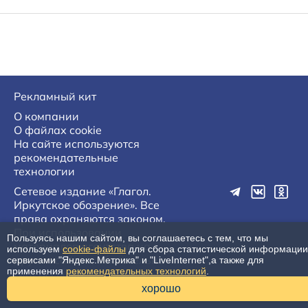
Рекламный кит
О компании
О файлах cookie
На сайте используются
рекомендательные
технологии
Сетевое издание «Глагол.
Иркутское обозрение». Все
права охраняются законом.
При использовании
Пользуясь нашим сайтом, вы соглашаетесь с тем, что мы
материалов агентства на
используем
cookie-файлы
для сбора статистической информации
других сайтах, обязательна
сервисами "Яндекс.Метрика" и "LiveInternet",а также для
применения
рекомендательных технологий
.
гиперссылка.
16+
хорошо