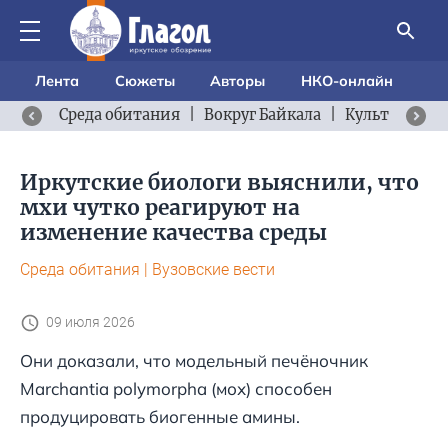
Лента
Сюжеты
Авторы
НКО-онлайн
Среда обитания
|
Вокруг Байкала
|
Культурный 
Иркутские биологи выяснили, что
мхи чутко реагируют на
изменение качества среды
Среда обитания
|
Вузовские вести
09 июля 2026
Они доказали, что модельный печёночник
Marchantia polymorpha (мох) способен
продуцировать биогенные амины.