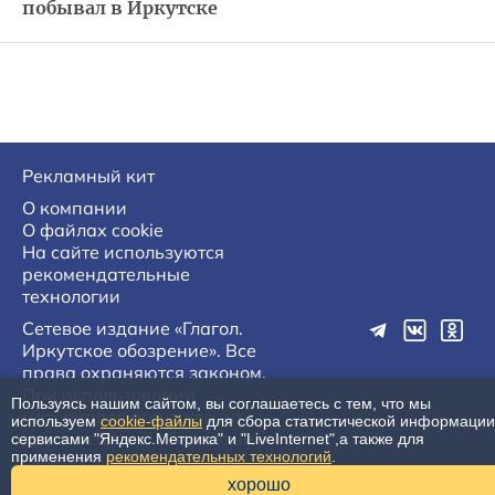
побывал в Иркутске
Рекламный кит
О компании
О файлах cookie
На сайте используются
рекомендательные
технологии
Сетевое издание «Глагол.
Иркутское обозрение». Все
права охраняются законом.
При использовании
Пользуясь нашим сайтом, вы соглашаетесь с тем, что мы
материалов агентства на
используем
cookie-файлы
для сбора статистической информации
других сайтах, обязательна
сервисами "Яндекс.Метрика" и "LiveInternet",а также для
применения
рекомендательных технологий
.
гиперссылка.
16+
хорошо