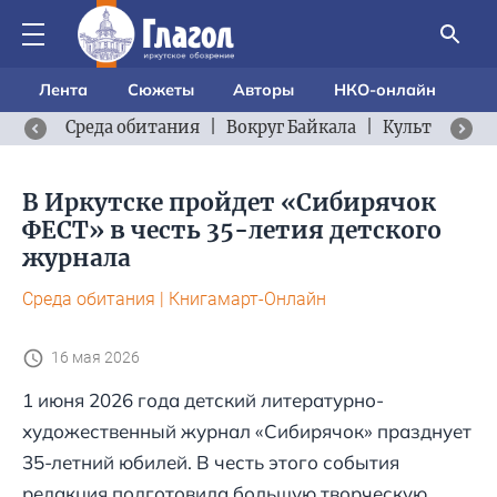
Лента
Сюжеты
Авторы
НКО-онлайн
Среда обитания
|
Вокруг Байкала
|
Культурный 
В Иркутске пройдет «Сибирячок
ФЕСТ» в честь 35-летия детского
журнала
Среда обитания
|
Книгамарт-Онлайн
16 мая 2026
1 июня 2026 года детский литературно-
художественный журнал «Сибирячок» празднует
35-летний юбилей. В честь этого события
редакция подготовила большую творческую