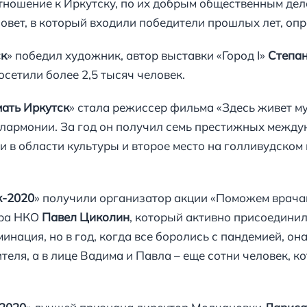
отношение к Иркутску, по их добрым общественным дел
овет, в который входили победители прошлых лет, оп
ск
» победил художник, автор выставки «Город I»
Степа
осетили более 2,5 тысяч человек.
ать Иркутск
» стала режиссер фильма «Здесь живет м
лармонии. За год он получил семь престижных между
и в области культуры и второе место на голливудском
к-2020
» получили организатор акции «Поможем врача
тра НКО
Павел Циколин
, который активно присоединил
инация, но в год, когда все боролись с пандемией, он
ителя, а в лице Вадима и Павла – еще сотни человек, к