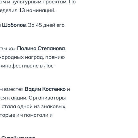
ам и культурным проектам. По
ределил 13 номинаций.
н Шоболов
. За 45 дней его
узыка»
Полина Степанова
.
народных наград, премию
 кинофестивале в Лос-
м вместе»
Вадим Костенко
и
ся к акции. Организаторы
а стала одной из знаковых,
оторые им помогали и