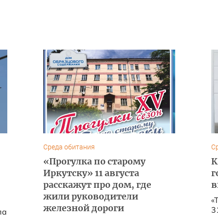
Среда обитания
С
«Прогулка по старому
К
Иркутску» 11 августа
г
расскажут про дом, где
в
жили руководители
«
железной дороги
3
па