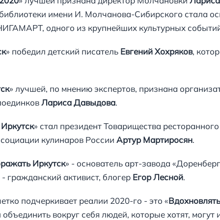
-2020
» лучшей признана директор Молчановки
Лариса
библиотеки имени И. Молчанова-Сибирского стала ос
ИГАМАРТ, одного из крупнейших культурных событий
ск
» победил детский писатель
Евгений Хохряков
, кото
тск
» лучшей, по мнению экспертов, признана организа
 поединков
Лариса Давыдова
.
 Иркутск
» стал президент Товарищества ресторанного
ссоциации кулинаров России
Артур Мартиросян
.
ражать Иркутск
» - основатель арт-завода «Доренбер
» - гражданский активист, блогер
Егор Лесной
.
етко подчеркивает реалии 2020-го - это «
Вдохновлять
объединить вокруг себя людей, которые хотят, могут 