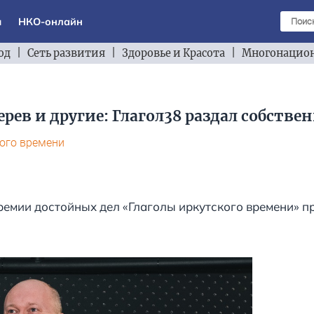
ы
НКО-онлайн
од
|
Сеть развития
|
Здоровье и Красота
|
Многонацион
ерев и другие: Глагол38 раздал собств
кого времени
ремии достойных дел «Глаголы иркутского времени» п