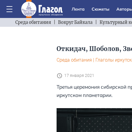
Лента
Сюжеты
Автор
Среда обитания
|
Вокруг Байкала
|
Культурный к
Откидач, Шоболов, Зв
Среда обитания
|
Глаголы иркутс
17 января 2021
Третья церемония сибирской п
иркутском планетарии.