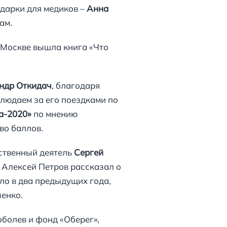
одарки для медиков –
Анна
ам.
в Москве вышла книга «Что
ндр Откидач
, благодаря
блюдаем за его поездками по
а-2020»
по мнению
во баллов.
ественный деятель
Сергей
 Алексей Петров рассказал о
ыло в два предыдущих года,
енко.
болев и фонд «Оберег»,