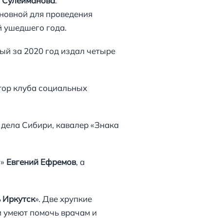
 Сулейманова
.
новной для проведения
 ушедшего года.
рый за 2020 год издал четыре
тор клуба социальных
 дела Сибири, кавалер «Знака
г»
Евгений Ефремов
, а
 Иркутск
». Две хрупкие
и умеют помочь врачам и