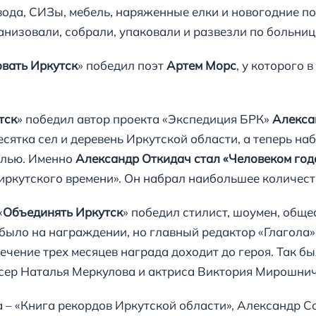
вода, СИЗы, мебель, наряженные елки и новогодние п
низовали, собрали, упаковали и развезли по больниц
вать Иркутск
» победил поэт
Артем Морс
, у которого 
тск
» победил автор проекта «Экспедиция БРК»
Алекса
сятка сел и деревень Иркутской области, а теперь на
алью. Именно
Александр Откидач стал «Человеком год
иркутского времени». Он набрал наибольшее количест
«
Объединять Иркутск
» победил стилист, шоумен, общ
 было на награждении, но главный редактор «Глагола»
ечение трех месяцев награда доходит до героя. Так б
сер Наталья Меркулова и актриса Виктория Мирошнич
 – «Книга рекордов Иркутской области», Александр Со