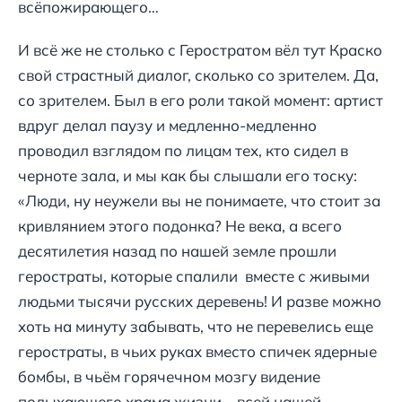
всёпожирающего…
И всё же не столько с Геростратом вёл тут Краско
свой страстный диалог, сколько со зрителем. Да,
со зрителем. Был в его роли такой момент: артист
вдруг делал паузу и медленно-медленно
проводил взглядом по лицам тех, кто сидел в
черноте зала, и мы как бы слышали его тоску:
«Люди, ну неужели вы не понимаете, что стоит за
кривлянием этого подонка? Не века, а всего
десятилетия назад по нашей земле прошли
геростраты, которые спалили вместе с живыми
людьми тысячи русских деревень! И разве можно
хоть на минуту забывать, что не перевелись еще
геростраты, в чьих руках вместо спичек ядерные
бомбы, в чьём горячечном мозгу видение
полыхающего храма жизни – всей нашей