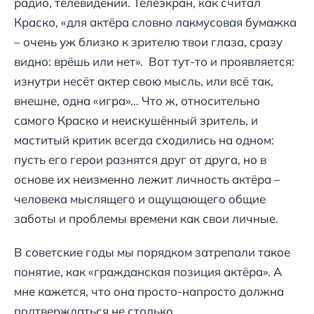
радио, телевидении. Телеэкран, как считал
Краско, «для актёра словно лакмусовая бумажка
– очень уж близко к зрителю твои глаза, сразу
видно: врёшь или нет». Вот тут-то и проявляется:
изнутри несёт актер свою мысль, или всё так,
внешне, одна «игра»… Что ж, относительно
самого Краско и неискушённый зритель, и
маститый критик всегда сходились на одном:
пусть его герои разнятся друг от друга, но в
основе их неизменно лежит личность актёра –
человека мыслящего и ощущающего общие
заботы и проблемы времени как свои личные.
В советские годы мы порядком затрепали такое
понятие, как «гражданская позиция актёра». А
мне кажется, что она просто-напросто должна
подтверждаться не столько