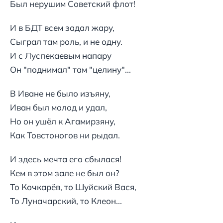
Был нерушим Советский флот!
И в БДТ всем задал жару,
Сыграл там роль, и не одну.
И с Луспекаевым напару
Он "поднимал" там "целину"...
В Иване не было изъяну,
Иван был молод и удал,
Но он ушёл к Агамирзяну,
Как Товстоногов ни рыдал.
И здесь мечта его сбылася!
Кем в этом зале не был он?
То Кочкарёв, то Шуйский Вася,
То Луначарский, то Клеон...