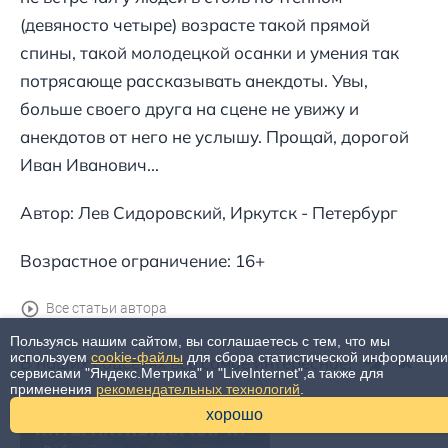
(девяносто четыре) возрасте такой прямой
спины, такой молодецкой осанки и умения так
потрясающе рассказывать анекдоты. Увы,
больше своего друга на сцене не увижу и
анекдотов от него не услышу. Прощай, дорогой
Иван Иванович...
Автор: Лев Сидоровский, Иркутск - Петербург
Возрастное ограничение: 16+
Все статьи автора
Пользуясь нашим сайтом, вы соглашаетесь с тем, что мы
используем
cookie-файлы
для сбора статистической информации
В наших соцсетях всё самое интересное!
сервисами "Яндекс.Метрика" и "LiveInternet",а также для
применения
рекомендательных технологий
.
хорошо