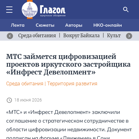
Лента
Сюжеты
Авторы
НКО-онлайн
Среда обитания
|
Вокруг Байкала
|
Культурный 
МТС займется цифровизацией
проектов иркутского застройщика
«Инфрест Девелопмент»
Среда обитания
|
Территория развития
18 июня 2026
«МТС» и «Инфрест Девелопмент» заключили
соглашение о стратегическом сотрудничестве в
области цифровизации недвижимости. Документ
подписан на форуме «Движение» в Сочи.