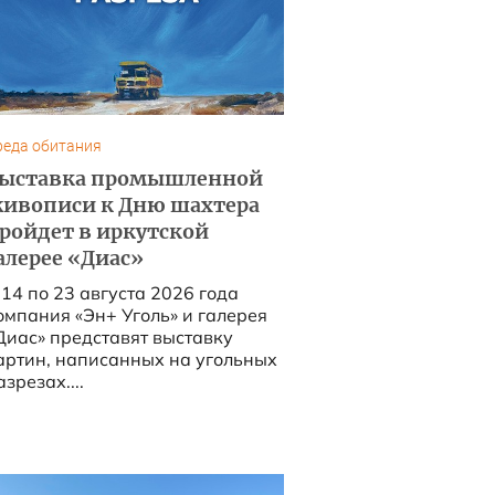
реда обитания
ыставка промышленной
ивописи к Дню шахтера
ройдет в иркутской
алерее «Диас»
 14 по 23 августа 2026 года
омпания «Эн+ Уголь» и галерея
Диас» представят выставку
артин, написанных на угольных
азрезах....