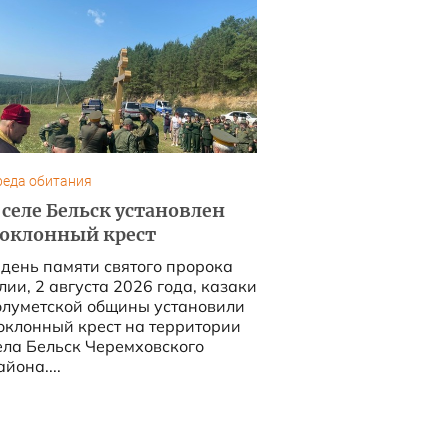
реда обитания
 селе Бельск установлен
оклонный крест
 день памяти святого пророка
лии, 2 августа 2026 года, казаки
олуметской общины установили
оклонный крест на территории
ела Бельск Черемховского
айона....