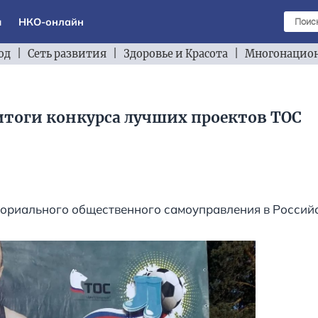
ы
НКО-онлайн
од
|
Сеть развития
|
Здоровье и Красота
|
Многонацион
итоги конкурса лучших проектов ТОС
ториального общественного самоуправления в Россий