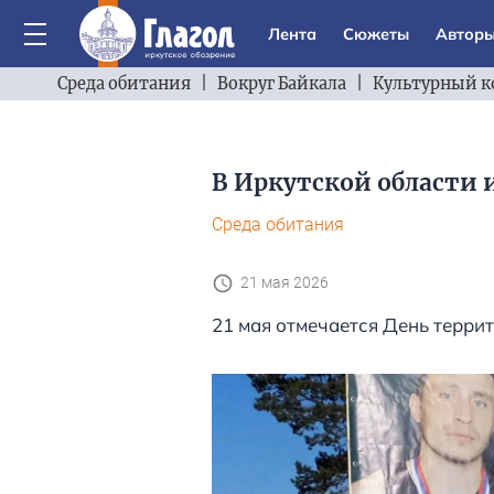
Лента
Сюжеты
Автор
Среда обитания
|
Вокруг Байкала
|
Культурный к
В Иркутской области 
Среда обитания
21 мая 2026
21 мая отмечается День терри