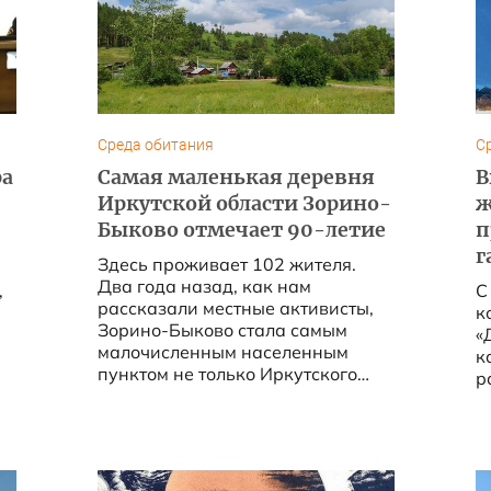
Среда обитания
С
ра
Самая маленькая деревня
В
Иркутской области Зорино-
ж
Быково отмечает 90-летие
п
г
Здесь проживает 102 жителя.
Два года назад, как нам
,
С
рассказали местные активисты,
к
Зорино-Быково стала самым
«
малочисленным населенным
к
пунктом не только Иркутского
р
муниципального округа, но и
всей области. ...