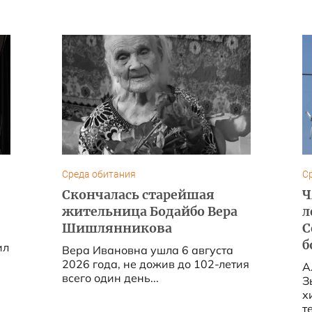
Среда обитания
С
Скончалась старейшая
Ч
жительница Бодайбо Вера
л
Шишлянникова
C
б
ил
Вера Ивановна ушла 6 августа
2026 года, не дожив до 102-летия
А
всего один день...
З
х
т