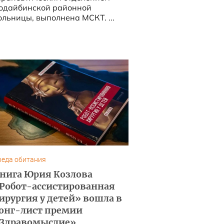
одайбинской районной
ольницы, выполнена МСКТ. ...
реда обитания
нига Юрия Козлова
Робот-ассистированная
ирургия у детей» вошла в
онг-лист премии
Здравомыслие»