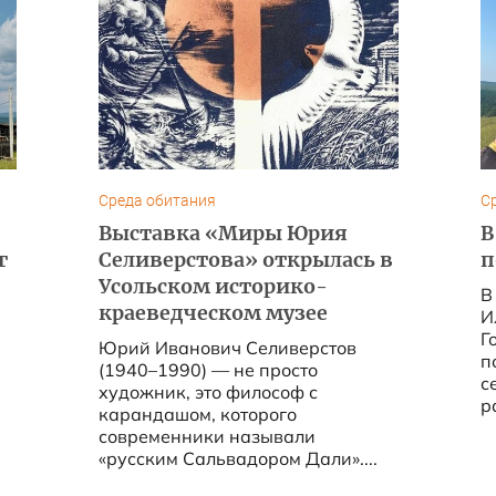
Среда обитания
С
Выставка «Миры Юрия
В
г
Селиверстова» открылась в
п
Усольском историко-
В
краеведческом музее
И
Г
Юрий Иванович Селиверстов
п
(1940–1990) — не просто
с
художник, это философ с
р
карандашом, которого
современники называли
«русским Сальвадором Дали»....