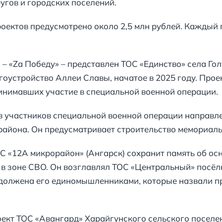
угов и городских поселений.
ектов предусмотрено около 2,5 млн рублей. Каждый 
– «Zа Победу» – представлен ТОС «Единство» села Го
гоустройство Аллеи Славы, начатое в 2025 году. Про
ринимавших участие в специальной военной операции.
в участников специальной военной операции направле
района. Он предусматривает строительство мемориал
 «12А микрорайон» (Ангарск) сохранит память об ос
в зоне СВО. Он возглавлял ТОС «Центральный» посёл
должена его единомышленниками, которые назвали пр
ект ТОС «Авангард» Харайгунского сельского поселе