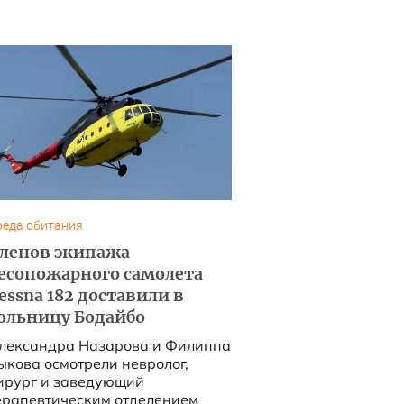
реда обитания
ленов экипажа
есопожарного самолета
essna 182 доставили в
ольницу Бодайбо
лександра Назарова и Филиппа
ыкова осмотрели невролог,
ирург и заведующий
ерапевтическим отделением