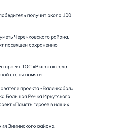
победитель получит около 100
луметь Черемховского района.
ект посвящен сохранению
н проект ТОС «Высота» села
ьной стены памяти.
нователе проекта «Валенкобол»
ка Большая Речка Иркутского
оект «Память героев в наших
ния Зиминского района,