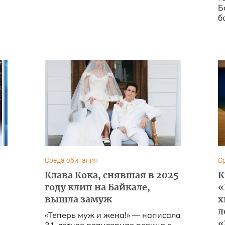
Б
б
Среда обитания
С
Клава Кока, снявшая в 2025
К
году клип на Байкале,
«
вышла замуж
х
л
«Теперь муж и жена!» — написала
«