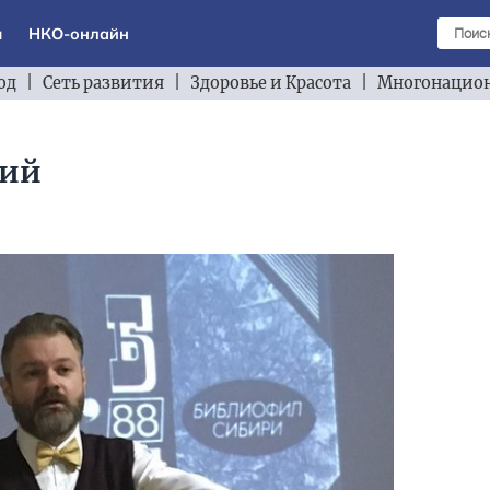
ы
НКО-онлайн
од
|
Сеть развития
|
Здоровье и Красота
|
Многонацион
кий