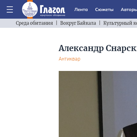
Лента
Сюжеты
Автор
Среда обитания
|
Вокруг Байкала
|
Культурный к
Александр Снарс
Антиквар