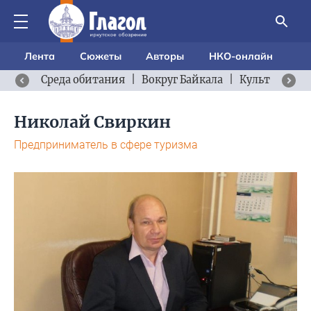
Лента
Сюжеты
Авторы
НКО-онлайн
Среда обитания
|
Вокруг Байкала
|
Культурный 
Николай Свиркин
Предприниматель в сфере туризма