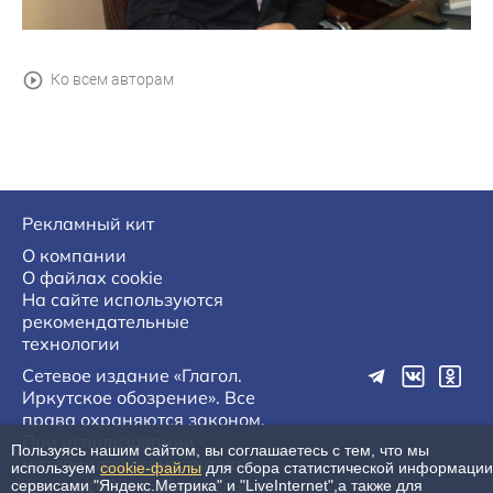
Ко всем авторам
Рекламный кит
О компании
О файлах cookie
На сайте используются
рекомендательные
технологии
Сетевое издание «Глагол.
Иркутское обозрение». Все
права охраняются законом.
При использовании
Пользуясь нашим сайтом, вы соглашаетесь с тем, что мы
материалов агентства на
используем
cookie-файлы
для сбора статистической информации
других сайтах, обязательна
сервисами "Яндекс.Метрика" и "LiveInternet",а также для