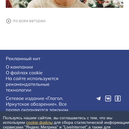
Ко всем авторам
Рекламный кит
О компании
О файлах cookie
На сайте используются
рекомендательные
технологии
Сетевое издание «Глагол.
Иркутское обозрение». Все
права охраняются законом.
При использовании
Пользуясь нашим сайтом, вы соглашаетесь с тем, что мы
материалов агентства на
используем
cookie-файлы
для сбора статистической информации
других сайтах, обязательна
сервисами "Яндекс.Метрика" и "LiveInternet",а также для