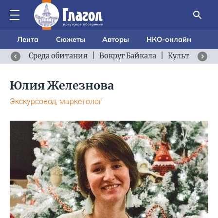
Лента
Сюжеты
Авторы
НКО-онлайн
Среда обитания
|
Вокруг Байкала
|
Культурный 
Юлия Железнова
Экскурсовод, маркетолог