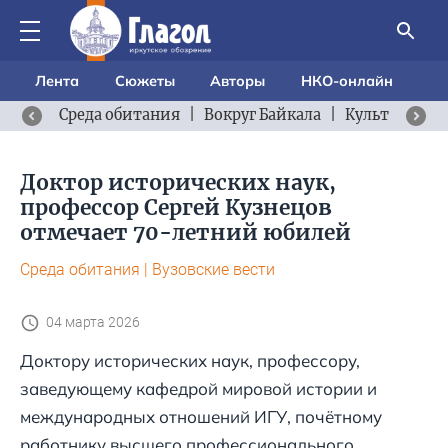
Лента
Сюжеты
Авторы
НКО-онлайн
Среда обитания
|
Вокруг Байкала
|
Культурный 
Доктор исторических наук,
профессор Сергей Кузнецов
отмечает 70-летний юбилей
Среда обитания
|
Вузовские вести
04 марта 2026
Доктору исторических наук, профессору,
заведующему кафедрой мировой истории и
международных отношений ИГУ, почётному
работнику высшего профессионального