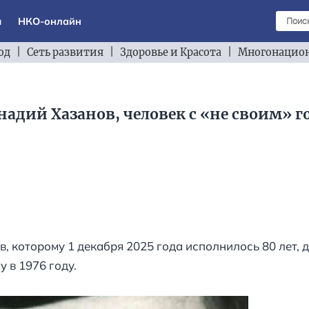
ы
НКО-онлайн
од
|
Сеть развития
|
Здоровье и Красота
|
Многонацион
надий Хазанов, человек с «не своим» г
, которому 1 декабря 2025 года исполнилось 80 лет, 
 в 1976 году.