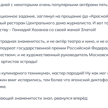
у дней с некоторыми очень популярными актёрами пят
кционное задание, заглянул на прощание (до «Красной
мый ресторан Центрального дома журналиста. И вот то
дству – Геннадий Хазанов со своей женой Златой!
традная знаменитость, и не актёр театра и кино, и не 
лауреат государственной премии Российской Федерац
чеством», и не художественный руководитель Московск
 артистов эстрады!
улинарного техникума», мастер пародий! Ну как мог я
ин вмиг испарились, тем более что японский диктофон
мке.
ающей знаменитости знал, рванулся вперёд: