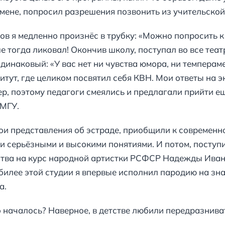
мене, попросил разрешения позвонить из учительской
ов я медленно произнёс в трубку: «Можно попросить 
е тогда ликовал! Окончив школу, поступал во все теа
динаковый: «У вас нет ни чувства юмора, ни темпераме
тут, где целиком посвятил себя КВН. Мои ответы на э
р, поэтому педагоги смеялись и предлагали прийти е
 МГУ.
ои представления об эстраде, приобщили к современном
и серьёзными и высокими понятиями. И потом, поступ
ства на курс народной артистки РСФСР Надежды Иван
юбилее этой студии я впервые исполнил пародию на зн
а.
это началось? Наверное, в детстве любили передразнив