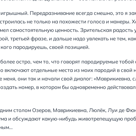
игрышный. Передразнивание всегда смешно, это я заме
строилась не только на похожести голоса и манеры. Хо
мел самостоятельную ценность. Зрительская радость у
ой, третьей фразе, и дальше надо увлекать не тем, как
 кого пародируешь, своей позицией.
более остро, чем то, что говорят пародируемые тобой
о включают отдельные места из моих пародий в свой 
 меня, они так и начали свой диалог: «Маврикиевна, с
оздать номер, в котором бы одновременно действова
одним столом Озеров, Маврикиевна, Люлёк, Луи де Фюн
ума и обсуждают какую-нибудь животрепещущую проб
ьным…