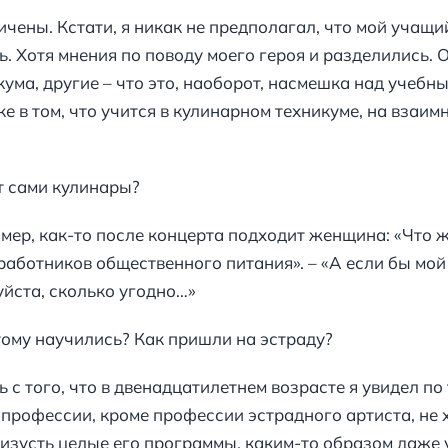
ичены. Кстати, я никак не предполагал, что мой учащ
. Хотя мнения по поводу моего героя и разделились. О
ума, другие – что это, наоборот, насмешка над учебны
е в том, что учится в кулинарном техникуме, на взаим
т сами кулинары?
имер, как-то после концерта подходит женщина: «Что ж
з работников общественного питания». – «А если бы мой
уйста, сколько угодно…»
этому научились? Как пришли на эстраду?
 с того, что в двенадцатилетнем возрасте я увидел п
 профессии, кроме профессии эстрадного артиста, не 
изусть целые его программы, каким-то образом даже 