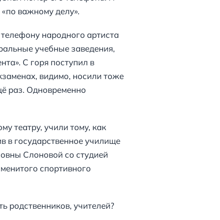
 «по важному делу».
к телефону народного артиста
тральные учебные заведения,
нта». С горя поступил в
кзаменах, видимо, носили тоже
щё раз. Одновременно
у театру, учили тому, как
ив в государственное училище
овны Слоновой со студией
аменитого спортивного
ать родственников, учителей?