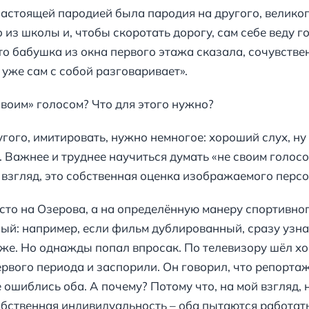
 настоящей пародией была пародия на другого, велико
 из школы и, чтобы скоротать дорогу, сам себе веду 
о бабушка из окна первого этажа сказала, сочувстве
 уже сам с собой разговаривает».
 своим» голосом? Что для этого нужно?
угого, имитировать, нужно немногое: хороший слух, ну
 Важнее и труднее научиться думать «не своим голосом
й взгляд, это собственная оценка изображаемого перс
осто на Озерова, а на определённую манеру спортивно
ый: например, если фильм дублированный, сразу узна
же. Но однажды попал впросак. По телевизору шёл хо
ервого периода и заспорили. Он говорил, что репортаж
ошиблись оба. А почему? Потому что, на мой взгляд, н
бственная индивидуальность – оба пытаются работать