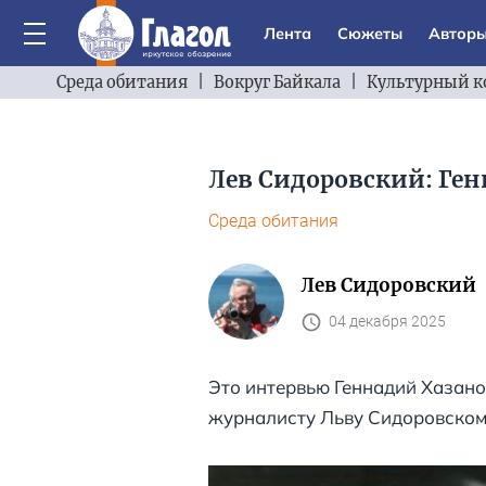
Лента
Сюжеты
Автор
Среда обитания
|
Вокруг Байкала
|
Культурный к
Лев Сидоровский: Ген
Среда обитания
Лев Сидоровский
04 декабря 2025
Это интервью Геннадий Хазанов
журналисту Льву Сидоровскому