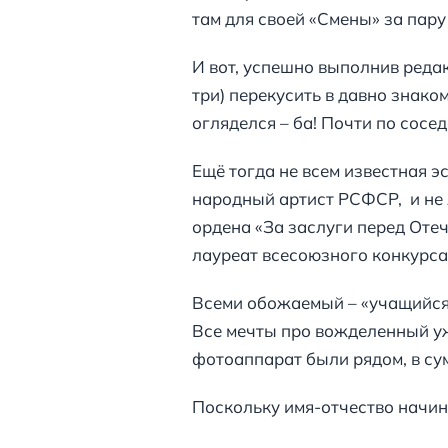
там для своей «Смены» за пар
И вот, успешно выполнив реда
три) перекусить в давно знако
огляделся – ба! Почти по сосе
Ещё тогда не всем известная эс
народный артист РСФСР, и не 
ордена «За заслуги перед Оте
лауреат всесоюзного конкурса
Всеми обожаемый – «учащийся к
Все мечты про вожделенный уж
фотоаппарат были рядом, в су
Поскольку имя-отчество начин