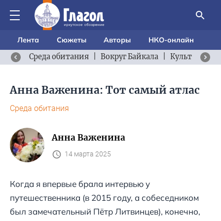
Лента
Сюжеты
Авторы
НКО-онлайн
Среда обитания
|
Вокруг Байкала
|
Культурный 
Анна Важенина: Тот самый атлас
Среда обитания
Анна Важенина
14 марта 2025
Когда я впервые брала интервью у
путешественника (в 2015 году, а собеседником
был замечательный Пётр Литвинцев), конечно,