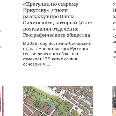
«Прогулки по старому
«
Иркутску» 7 июля
И
расскажут про Павла
р
Силинского, который 30 лет
и
возглавлял отделение
а
П
Географического общества
к
ц
В 2026 году Восточно-Сибирский
ы
с
отдел Императорского Русского
п
географического общества
го
отмечает 175-летие со дня
основания. ...