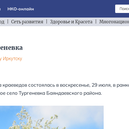
ы
НКО-онлайн
од
|
Сеть развития
|
Здоровье и Красота
|
Многонацион
геневка
у Иркутску
а краеведов состоялась в воскресенье, 29 июля, в рам
ое село Тургеневка Баяндаевского района.