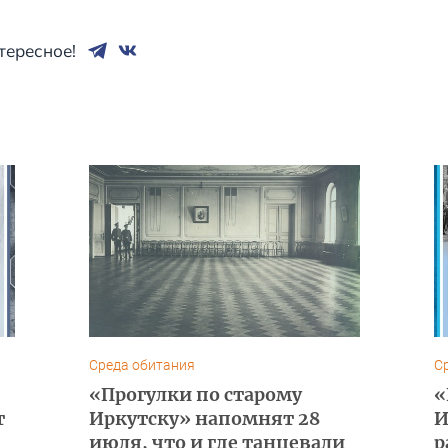
тересное!
Среда обитания
С
«Прогулки по старому
«
т
Иркутску» напомнят 28
И
июля, что и где танцевали
р