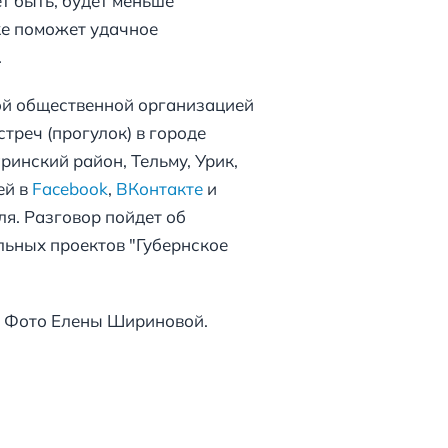
т быть, будет меньше
ке поможет удачное
.
кой общественной организацией
треч (прогулок) в городе
ринский район, Тельму, Урик,
ей в
Facebook
,
ВКонтакте
и
юля. Разговор пойдет об
льных проектов "Губернское
в. Фото Елены Шириновой.