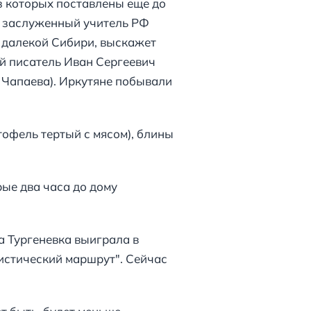
из которых поставлены еще до
ь, заслуженный учитель РФ
в далекой Сибири, выскажет
ий писатель Иван Сергеевич
- Чапаева). Иркутяне побывали
тофель тертый с мясом), блины
рые два часа до дому
а Тургеневка выиграла в
истический маршрут". Сейчас