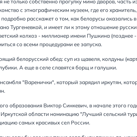
я не только собственно прогулку мимо дворов, часть 
комство с этнографическим музеем, где его хранител
 подробно расскажет о том, как белорусы оказались 
ано Тургеневкой, и имеет ли к этому отношение русск
ветский колхоз - миллионер имени Пушкина (позднее 
миться со всеми процедурами ее запуска.
оящий белорусский обед: суп из щавеля, колдуны (кар
лубики. А еще в селе славятся борщ и галушки.
ансамбля "Варенички", который зарядил иркутян, кото
н.
ого образования Виктор Синкевич, в начале этого год
у Иркутской области номинацию "Лучший сельский тур
циацию самых красивых сел России.