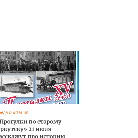
реда обитания
Прогулки по старому
ркутску» 21 июля
асскажут про историю