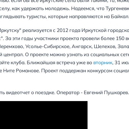
ью: если бы все иркутские села были такими, то, може
селу, как удержать молодежь. Надеемся, что Тургенев
аглядывать туристы, которые направляются на Байкал
Иркутску" реализуется с 2012 года Иркутской городс
. За эти годы участники проекта провели более 150 вс
Черемхово, Усолье-Сибирское, Ангарск, Шелехов, Зала
 централ. О проекте можно узнать из социальных сет
 сайте клуба. Ближайшая встреча уже во
вторник
, 31 и
е Ните Романове. Проект поддержан конкурсом социа
ть видеотчет о поездке. Оператор - Евгений Пушкаре