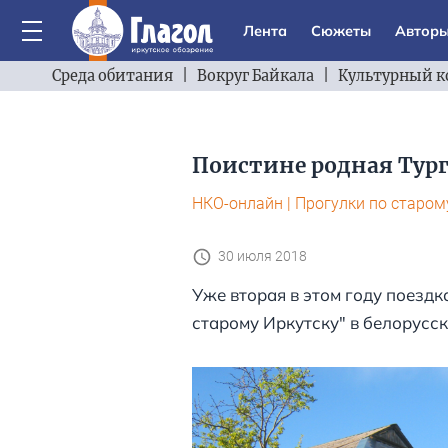
Лента
Сюжеты
Автор
Среда обитания
|
Вокруг Байкала
|
Культурный к
Поистине родная Тур
НКО-онлайн
|
Прогулки по старом
30 июля 2018
Уже вторая в этом году поездк
старому Иркутску" в белорусск