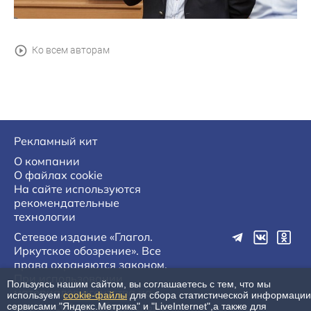
Ко всем авторам
Рекламный кит
О компании
О файлах cookie
На сайте используются
рекомендательные
технологии
Сетевое издание «Глагол.
Иркутское обозрение». Все
права охраняются законом.
При использовании
Пользуясь нашим сайтом, вы соглашаетесь с тем, что мы
материалов агентства на
используем
cookie-файлы
для сбора статистической информации
других сайтах, обязательна
сервисами "Яндекс.Метрика" и "LiveInternet",а также для