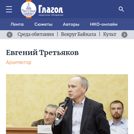
Лента
Сюжеты
Авторы
НКО-онлайн
Среда обитания
|
Вокруг Байкала
|
Культурный 
Евгений Третьяков
Архитектор