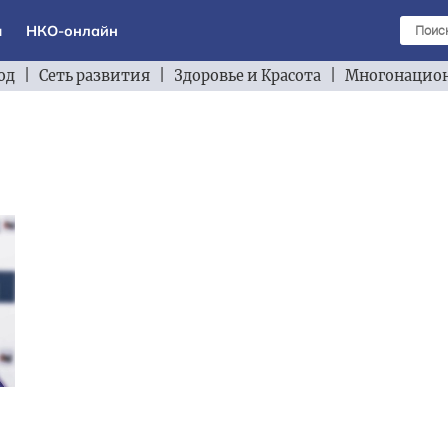
ы
НКО-онлайн
од
|
Сеть развития
|
Здоровье и Красота
|
Многонацион