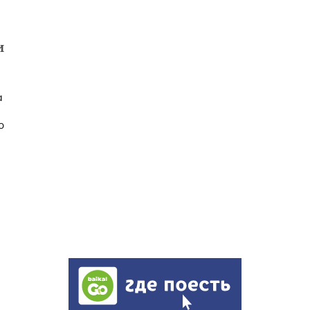
и
а
о
ю