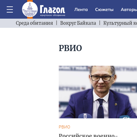
Лента
Сюжеты
Автор
Среда обитания
|
Вокруг Байкала
|
Культурный к
РВИО
РВИО
Российское военно-