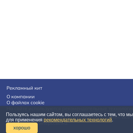
Рекламный кит
О компании
О файлах cookie
На сайте используются рекомендательные технологи
Пользуясь нашим сайтом, вы соглашаетесь с тем, что м
Сетевое издание «Глагол. Иркутское обозрение». Все
для применения
рекомендательных технологий
.
обязательна гиперссылка.
хорошо
16+