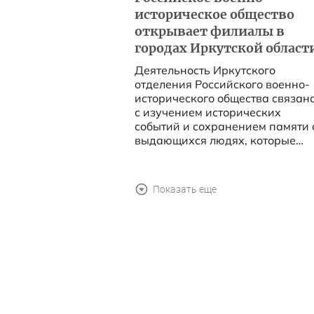
историческое общество
открывает филиалы в
городах Иркутской област
Деятельность Иркутского
отделения Российского военно-
исторического общества связан
с изучением исторических
событий и сохранением памяти 
выдающихся людях, которые
внесли весомый вклад в истори
региона и страны....
Показать еще