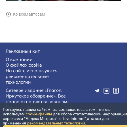
Ко всем авторам
Рекламный кит
О компании
О файлах cookie
На сайте используются
рекомендательные
технологии
Сетевое издание «Глагол.
Иркутское обозрение». Все
права охраняются законом.
При использовании
Пользуясь нашим сайтом, вы соглашаетесь с тем, что мы
материалов агентства на
используем
cookie-файлы
для сбора статистической информации
других сайтах, обязательна
сервисами "Яндекс.Метрика" и "LiveInternet",а также для
применения
рекомендательных технологий
.
гиперссылка.