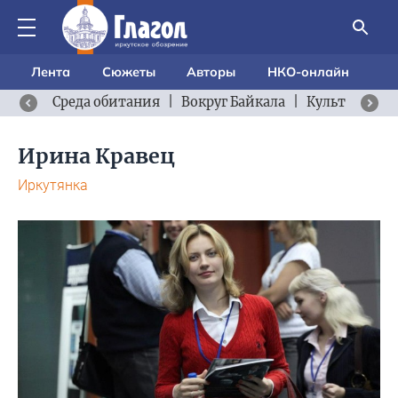
Лента
Сюжеты
Авторы
НКО-онлайн
Среда обитания
|
Вокруг Байкала
|
Культурный 
Ирина Кравец
Иркутянка