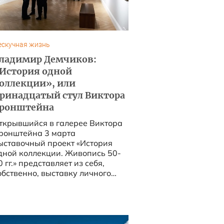
ескучная жизнь
ладимир Демчиков:
История одной
оллекции», или
ринадцатый стул Виктора
ронштейна
ткрывшийся в галерее Виктора
ронштейна 3 марта
ыставочный проект «История
дной коллекции. Живопись 50-
представляет из себя,
обственно, выставку личного
обрания живописи Виктора
ронштейна. ...