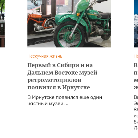
Нескучная жизнь
Н
Первый в Сибири и на
В
Дальнем Востоке музей
п
ретромотоциклов
м
появился в Иркутске
ж
В Иркутске появился еще один
В
частный музей. ...
Э
8
и
б
Л