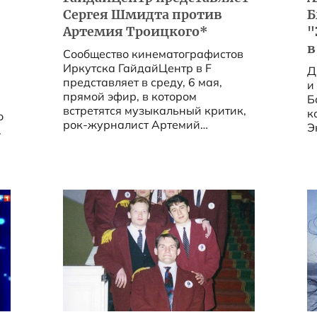
Сергея Шмидта против
Б
Артемия Троицкого*
"
в
Сообщество кинематографистов
Иркутска ГайдайЦентр в F
Д
представляет в среду, 6 мая,
и
прямой эфир, в котором
Б
встретятся музыкальный критик,
к
о
рок-журналист Артемий
Э
.
Троицкий* и публицист,
радиоведущий Сергей Шмидт. ...