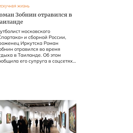
ескучная жизнь
оман Зобнин отравился в
аиланде
утболист московского
Спартака» и сборной России,
роженец Иркутска Роман
обнин отравился во время
тдыха в Таиланде. Об этом
ообщила его супруга в соцсетях.