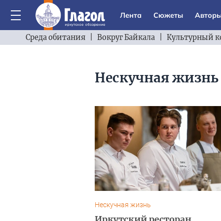
Лента
Сюжеты
Автор
Среда обитания
|
Вокруг Байкала
|
Культурный к
Нескучная жизнь
Нескучная жизнь
Иркутский ресторан