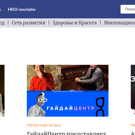
ы
НКО-онлайн
од
|
Сеть развития
|
Здоровье и Красота
|
Многонацион
Нескучная жизнь
Н
ГайдайЦентр представляет
А