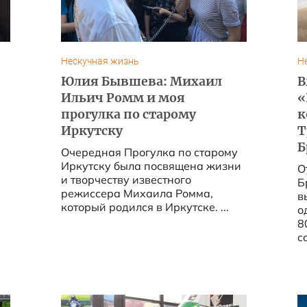
Нескучная жизнь
Н
Юлия Бывшева: Михаил
В
Ильич Ромм и моя
«
прогулка по старому
к
Иркутску
Т
Б
Очередная Прогулка по старому
Иркутску была посвящена жизни
О
и творчеству известного
Б
режиссера Михаила Ромма,
в
который родился в Иркутске. ...
о
80 гг.» 
с
с
Б