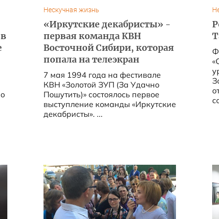
Нескучная жизнь
Н
«Иркутские декабристы» -
Р
 в
первая команда КВН
Т
е
Восточной Сибири, которая
Ф
попала на телеэкран
«
у
7 мая 1994 года на фестивале
З
КВН «Золотой ЗУП (За Удачно
о
Пошутить)» состоялось первое
с
выступление команды «Иркутские
...
декабристы». ...