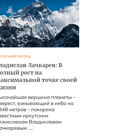
ескучная жизнь
ладислав Лачкарев: В
олный рост на
аксимальной точке своей
изни
ысочайшая вершина планеты –
верест, взмывающий в небо на
848 метров – покорена
звестным иркутским
изнесменом Владиславом
ачкаревым. ...