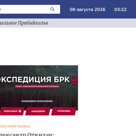
08 августа 2026
03:22
альное Прибайкалье
ескучная жизнь
лександр Откидач: