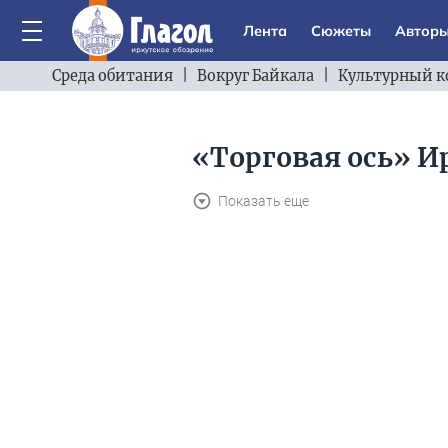
Лента
Сюжеты
Автор
Среда обитания
|
Вокруг Байкала
|
Культурный к
«Торговая ось» И
Показать еще