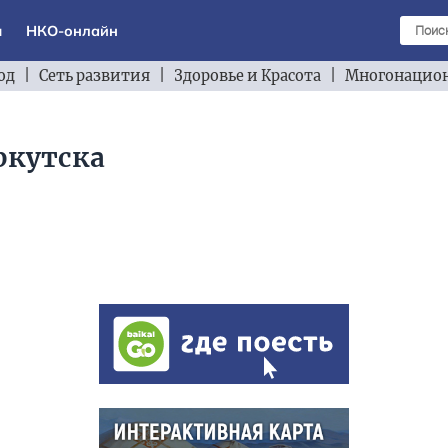
ы
НКО-онлайн
од
|
Сеть развития
|
Здоровье и Красота
|
Многонацион
ркутска