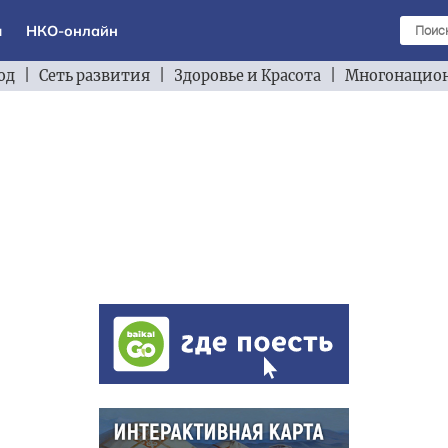
ы
НКО-онлайн
од
|
Сеть развития
|
Здоровье и Красота
|
Многонацион