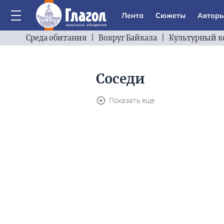
Лента
Сюжеты
Автор
Среда обитания
|
Вокруг Байкала
|
Культурный к
Соседи
Показать еще