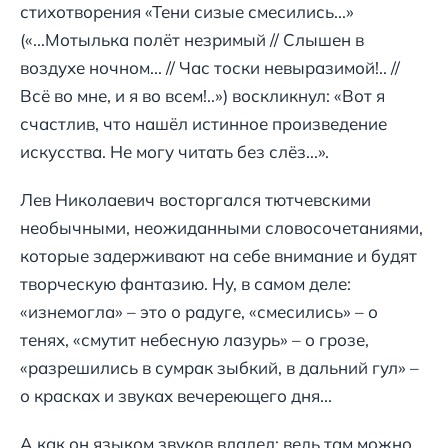
стихотворения «Тени сизые смесились...»
(«...Мотылька полёт незримый // Слышен в
воздухе ночном... // Час тоски невыразимой!.. //
Всё во мне, и я во всем!..») воскликнул: «Вот я
счастлив, что нашёл истинное произведение
искусства. Не могу читать без слёз...».
Лев Николаевич восторгался тютчевскими
необычными, неожиданными словосочетаниями,
которые задерживают на себе внимание и будят
творческую фантазию. Ну, в самом деле:
«изнемогла» – это о радуге, «смесились» – о
тенях, «смутит небесную лазурь» – о грозе,
«разрешились в сумрак зыбкий, в дальний гул» –
о красках и звуках вечереющего дня...
А как он языком звуков владел: ведь там можно