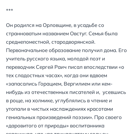
***
Он родился на Орловщине, в усадьбе со
странноватым названием Овстуг. Семья была
среднепоместной, стародворянской.
Первоначальное образование получил дома. Его
учитель русского языка, молодой поэт и
переводчик Сергей Раич писал впоследствии «о
тех сладостных часах», когда они вдвоем
«запасались Горацием, Вергилием или кем-
нибудь из отечественных писателей и, усевшись
в роще, на холмике, углублялись в чтение и
утопали в чистых наслаждениях красотами
гениальных произведений поэзии». Про своего
«даровитого от природы» воспитанника
вспоминал, что «по тринадцатому году он