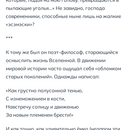
пылающие уголья…» Не завидно, господа
современники, способные ныне лишь на жалкие
«эсэмэски»?
***
К тому же был он поэт-философ, старающийся
осмыслить жизнь Вселенной. В движении
мировой истории часто ощущал себя «обломком
старых поколений». Однажды написал:
«Как грустно полусонной тенью,
С изнеможением в кости,
Навстречу солнцу и движенью
За новым племенем брести!»
И как точно, как удивительно ёмко (недаром эти