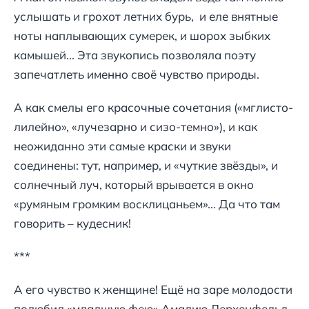
услышать и грохот летних бурь, и еле внятные
ноты наплывающих сумерек, и шорох зыбких
камышей... Эта звукопись позволяла поэту
запечатлеть именно своё чувство природы.
А как смелы его красочные сочетания («мглисто-
лилейно», «лучезарно и сизо-темно»), и как
неожиданно эти самые краски и звуки
соединены: тут, например, и «чуткие звёзды», и
солнечный луч, который врывается в окно
«румяным громким восклицаньем»... Да что там
говорить – кудесник!
***
А его чувство к женщине! Ещё на заре молодости
полюбил «младшую фею» Амалию Лерхенфельд