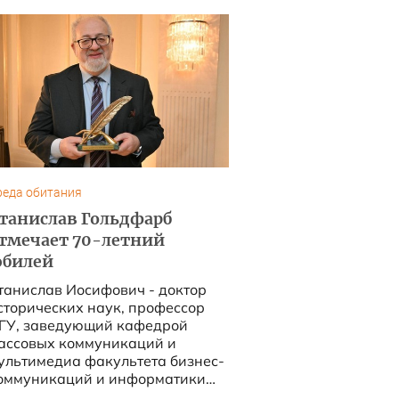
реда обитания
танислав Гольдфарб
тмечает 70-летний
билей
танислав Иосифович - доктор
сторических наук, профессор
ГУ, заведующий кафедрой
ассовых коммуникаций и
ультимедиа факультета бизнес-
оммуникаций и информатики
У....