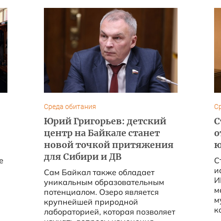
Среда обитания
С
Юрий Григорьев: детский
С
центр на Байкале станет
о
новой точкой притяжения
ю
для Сибири и ДВ
е
С
и
Сам Байкал также обладает
И
уникальным образовательным
м
потенциалом. Озеро является
м
крупнейшей природной
к
лабораторией, которая позволяет
ИГ