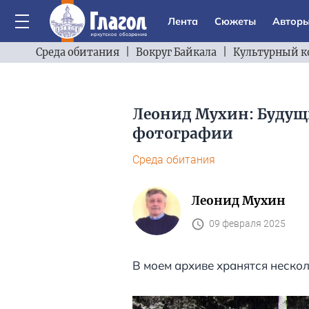
Лента
Сюжеты
Автор
Среда обитания
|
Вокруг Байкала
|
Культурный к
Леонид Мухин: Будущи
фотографии
Среда обитания
Леонид Мухин
09 февраля 2025
В моем архиве хранятся неско