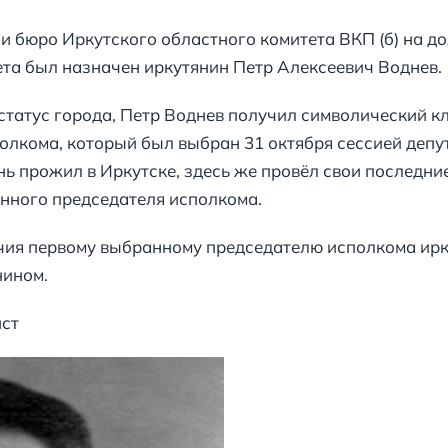
ии бюро Иркутского областного комитета ВКП (б) на д
та был назначен иркутянин Петр Алексеевич Воднев.
статус города, Петр Воднев получил символический кл
полкома, который был выбран 31 октября сессией депу
нь прожил в Иркутске, здесь же провёл свои последни
нного председателя исполкома.
чия первому выбранному председателю исполкома ир
нином.
ист