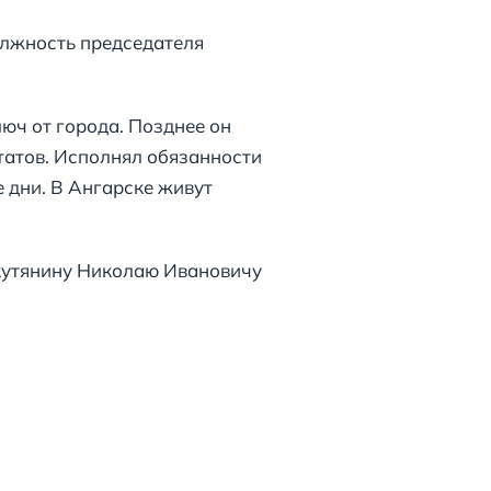
олжность председателя
юч от города. Позднее он
татов. Исполнял обязанности
е дни. В Ангарске живут
кутянину Николаю Ивановичу