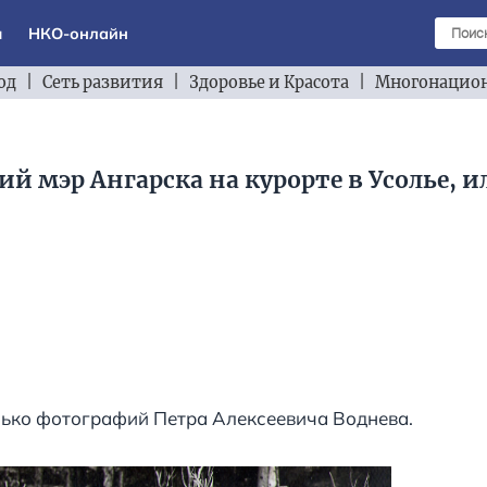
ы
НКО-онлайн
од
|
Сеть развития
|
Здоровье и Красота
|
Многонацион
й мэр Ангарска на курорте в Усолье, и
лько фотографий Петра Алексеевича Воднева.