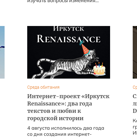
изучать вопросы изменения
климата, экологии и сохранения
окружающей среды....
Среда обитания
С
Интернет-проект «Иркутск
С
Renaissance»: два года
л
текстов и любви к
D
городской истории
К
г
4 августа исполнилось два года
И
со дня создания интернет-