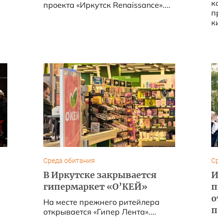
к
проекта «Иркутск Renaissance»....
п
к
...
Среда обитания
С
В Иркутске закрывается
И
гипермаркет «О’КЕЙ»
п
о
На месте прежнего ритейлера
п
открывается «Гипер Лента»....