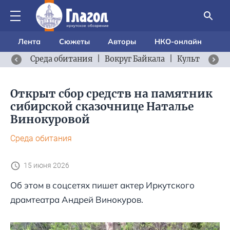
Лента
Сюжеты
Авторы
НКО-онлайн
Среда обитания
|
Вокруг Байкала
|
Культурный 
Открыт сбор средств на памятник
сибирской сказочнице Наталье
Винокуровой
Среда обитания
15 июня 2026
Об этом в соцсетях пишет актер Иркутского
драмтеатра Андрей Винокуров.