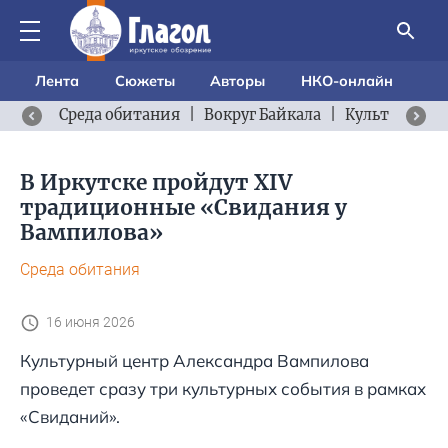
Лента
Сюжеты
Авторы
НКО-онлайн
Среда обитания
|
Вокруг Байкала
|
Культурный 
В Иркутске пройдут XIV
традиционные «Свидания у
Вампилова»
Среда обитания
16 июня 2026
Культурный центр Александра Вампилова
проведет сразу три культурных события в рамках
«Свиданий».