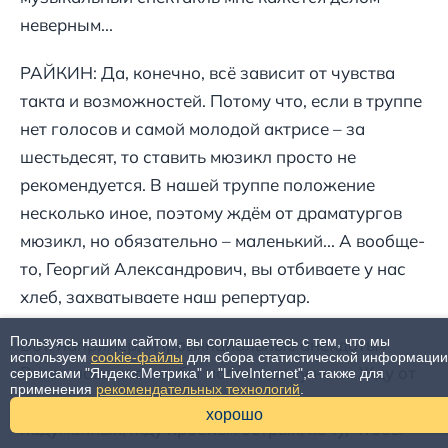
неверным...
РАЙКИН: Да, конечно, всё зависит от чувства
такта и возможностей. Потому что, если в труппе
нет голосов и самой молодой актрисе – за
шестьдесят, то ставить мюзикл просто не
рекомендуется. В нашей труппе положение
несколько иное, поэтому ждём от драматургов
мюзикл, но обязательно – маленький... А вообще-
то, Георгий Александрович, вы отбиваете у нас
хлеб, захватываете наш репертуар.
Пользуясь нашим сайтом, вы соглашаетесь с тем, что мы
Вот, например, «Провинциальные анекдоты»
используем
cookie-файлы
для сбора статистической информации
Вампилова вполне бы могли идти у нас... Жду от
сервисами "Яндекс.Метрика" и "LiveInternet",а также для
применения
рекомендательных технологий
.
эстрады именно таких тем – серьёзных, не
хорошо
надуманных, жду проблем острых, хочу, чтобы