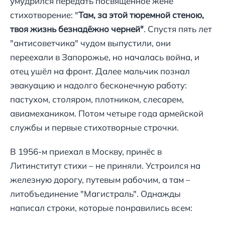
умудрился передать посвящённое жене
стихотворение: "
Там, за этой тюремной стеною,
твоя жизнь безнадёжно черней"
. Спустя пять лет
"антисоветчика" чудом выпустили, они
переехали в Запорожье, но началась война, и
отец ушёл на фронт. Далее мальчик познал
эвакуацию и надолго бесконечную работу:
пастухом, столяром, плотником, слесарем,
авиамехаником. Потом четыре года армейской
службы и первые стихотворные строчки.
В 1956-м приехал в Москву, принёс в
Литинститут стихи – не приняли. Устроился на
железную дорогу, путевым рабочим, а там –
литобъединение "Магистраль". Однажды
написал строки, которые понравились всем: