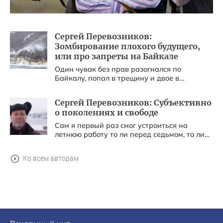
Сергей Перевозников:
Зомбирование плохого будущего,
или про запреты на Байкале
Один чувак без прав разогнался по
Байкалу, попал в трещину и двое в
больнице, одна туристка на том свете.
Сейчас всё пойдет предсказуемо: проверки,
Сергей Перевозников: Субъективно
запреты и хор голосов про запретить ездить
о поколениях и свободе
по Байкалу и вообще по льду на машинах! ...
Сам я первый раз смог устроиться на
летнюю работу то ли перед седьмом, то ли
после седьмого класса. Кирпичи, прорабы,
все дела....
Ко всем авторам