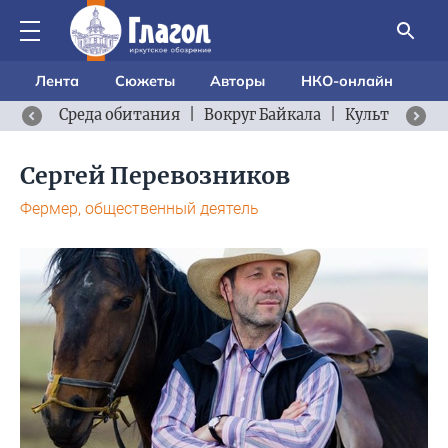
Лента
Сюжеты
Авторы
НКО-онлайн
Среда обитания
|
Вокруг Байкала
|
Культурный 
Сергей Перевозников
Фермер, общественный деятель