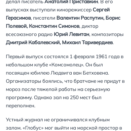
делал писатель
Анатолий Приставкин
. В его
выпусках выступали кинорежиссер
Сергей
Герасимов
, писатели
Валентин Распутин, Борис
Полевой, Константин Симонов
, диктор
всесоюзного радио
Юрий Левитан
, композиторы
Дмитрий Кабалевский, Михаил Таривердиев
.
Первый выпуск состоялся 1 февраля 1961 года в
небольшом клубе «Комсомолец». Он был
посвящен юбилею Людвига ван Бетховена.
Организаторы боялись, что братчане не придут в
мороз после тяжелой работы на серьезную
программу. Однако зал на 250 мест был
переполнен.
Устный журнал не ограничивался клубным
залом. «Глобус» мог выйти на морской простор в