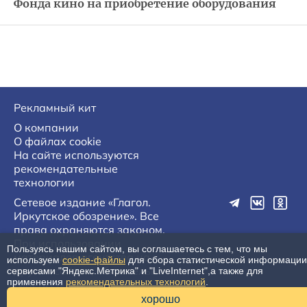
Фонда кино на приобретение оборудования
Рекламный кит
О компании
О файлах cookie
На сайте используются
рекомендательные
технологии
Сетевое издание «Глагол.
Иркутское обозрение». Все
права охраняются законом.
При использовании
Пользуясь нашим сайтом, вы соглашаетесь с тем, что мы
материалов агентства на
используем
cookie-файлы
для сбора статистической информации
других сайтах, обязательна
сервисами "Яндекс.Метрика" и "LiveInternet",а также для
применения
рекомендательных технологий
.
гиперссылка.
16+
хорошо