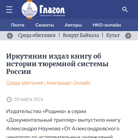
Лента
Сюжеты
Авторы
НКО-онлайн
Среда обитания
|
Вокруг Байкала
|
Культурный 
Иркутянин издал книгу об
истории тюремной системы
России
Среда обитания
|
Книгамарт-Онлайн
05 марта 2024
Издательство «Родина» в серии
«Документальный триллер» выпустило книгу
Александра Наумова «От Александровского
централа до исправительных учреждений.