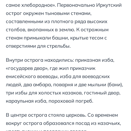
самое хлебородное». Первоначально Иркутский
острог окружен тыновыми стенами,
составленными из плотного ряда высоких
столбов, вкопанных в землю. К острожным
стенам примыкали башни, крытые тесом с
отверстиями для стрельбы.
Внутри острога находились: приказная изба,
«государев двор», где жил приказчик
енисейского воеводы, изба для воеводских
людей, два амбара, поварня и две мыльни (бани),
три избы для холостых казаков, гостиный двор,
караульная изба, пороховой погреб.
В центре острога стояла церковь. Со временем
вокруг острога образовался посад из казачьих,