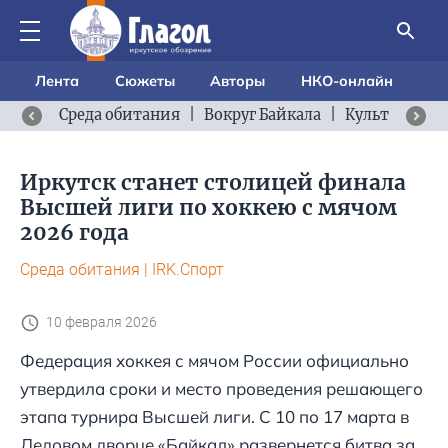
Лента
Сюжеты
Авторы
НКО-онлайн
Среда обитания
|
Вокруг Байкала
|
Культурный 
Иркутск станет столицей финала
Высшей лиги по хоккею с мячом
2026 года
Среда обитания
|
IRK.Спорт
10 февраля 2026
Федерация хоккея с мячом России официально
утвердила сроки и место проведения решающего
этапа турнира Высшей лиги. С 10 по 17 марта в
Ледовом дворце «Байкал» развернется битва за