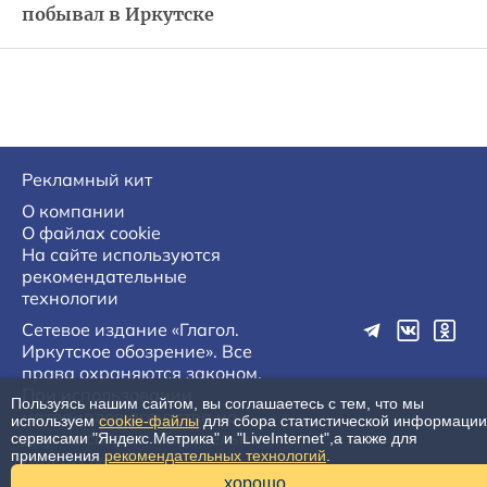
побывал в Иркутске
Рекламный кит
О компании
О файлах cookie
На сайте используются
рекомендательные
технологии
Сетевое издание «Глагол.
Иркутское обозрение». Все
права охраняются законом.
При использовании
Пользуясь нашим сайтом, вы соглашаетесь с тем, что мы
материалов агентства на
используем
cookie-файлы
для сбора статистической информации
других сайтах, обязательна
сервисами "Яндекс.Метрика" и "LiveInternet",а также для
применения
рекомендательных технологий
.
гиперссылка.
16+
хорошо