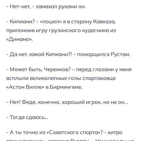
- Нет-нет, - замахал руками он.
- Кипиани? – «пошел» я в сторону Кавказа,
припомнив игру грузинского кудесника из
«Динамо».
- Да нет, какой Кипиани?! – поморщился Рустам.
- Может быть, Черенков? – перед глазами у меня
всплыли великолепные голы спартаковца
«Астон Вилле» в Бирмингеме.
- Нет! Федя, конечно, хороший игрок, но не он…
- Тогда сдаюсь…
- А ты точно из «Советского спорта»? - хитро
прищурившись, спросил Рустам. – Неужели ты не