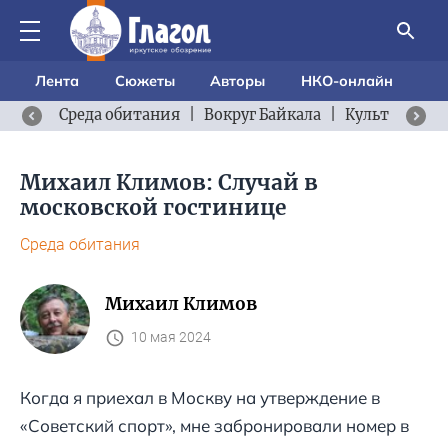
Лента
Сюжеты
Авторы
НКО-онлайн
Среда обитания
|
Вокруг Байкала
|
Культурный 
Михаил Климов: Случай в
московской гостинице
Среда обитания
Михаил Климов
10 мая 2024
Когда я приехал в Москву на утверждение в
«Советский спорт», мне забронировали номер в