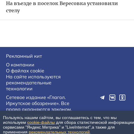
На въезде в поселок Вересовка установили
стелу
Рекламный кит
О компании
О файлах cookie
На сайте используются
рекомендательные
технологии
Сетевое издание «Глагол.
Иркутское обозрение». Все
права охраняются законом.
При использовании
Пользуясь нашим сайтом, вы соглашаетесь с тем, что мы
материалов агентства на
используем
cookie-файлы
для сбора статистической информации
других сайтах, обязательна
сервисами "Яндекс.Метрика" и "LiveInternet",а также для
применения
рекомендательных технологий
.
гиперссылка.