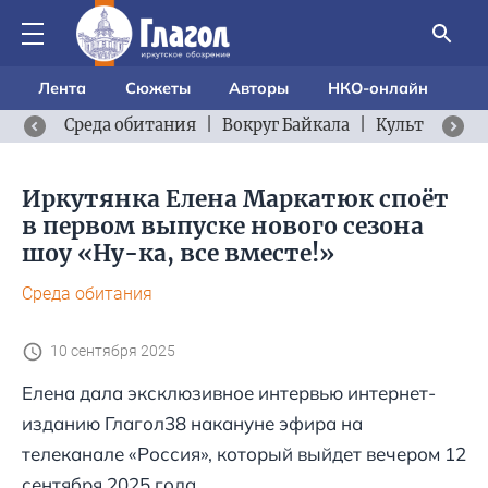
Лента
Сюжеты
Авторы
НКО-онлайн
Среда обитания
|
Вокруг Байкала
|
Культурный 
Иркутянка Елена Маркатюк споёт
в первом выпуске нового сезона
шоу «Ну-ка, все вместе!»
Среда обитания
10 сентября 2025
Елена дала эксклюзивное интервью интернет-
изданию Глагол38 накануне эфира на
телеканале «Россия», который выйдет вечером 12
сентября 2025 года.