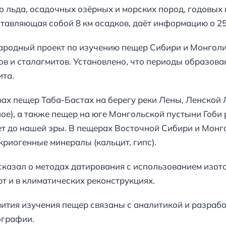
 льда, осадочных озёрных и морских пород, годовых к
тавляющая собой 8 км осадков, даёт информацию о 25
ародный проект по изучению пещер Сибири и Монголи
ов и сталагмитов. Установлено, что периоды образов
ита.
ах пещер Таба-Бастах на берегу реки Лены, Ленской Л
ое), а также пещер на юге Монгольской пустыни Гоби
лет до нашей эры. В пещерах Восточной Сибири и Мон
риогенные минералы (кальцит, гипс).
казал о методах датирования с использованием изотоп
 и в климатических реконструкциях.
тия изучения пещер связаны с аналитикой и разрабо
ографии.