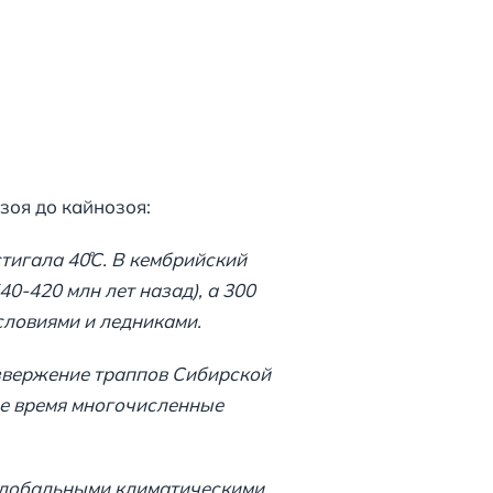
зоя до кайнозоя:
тигала 40̊С. В кембрийский
0-420 млн лет назад), а 300
словиями и ледниками.
звержение траппов Сибирской
ее время многочисленные
глобальными климатическими