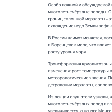
Особо важной и обсуждаемой в
многолетнемёрзлые породы. Он
границ сплошной мерзлоты ˗ э
охлаждение недр Земли зафикси
В России климат меняется, по
в Баренцевом море, что влияе
росту уровня моря.
Трансформация криолитозоны п
изменения: рост температуры 
метеорологические явления. П
деградации мерзлоты, сопров
Из лекции слушатели узнали, 
многолетнемёрзлых пород в гл
увеличивается, а на юге Монго