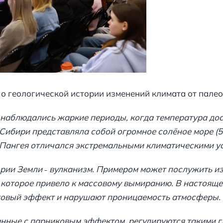
о геологической истории изменений климата от палео
 наблюдались жаркие периоды, когда температура дос
ибири представляла собой огромное солёное море (54
 Пангея отличался экстремальными климатическими у
рии Земли ˗ вулканизм. Примером может послужить и
 которое привело к массовому вымиранию. В настоящ
иковый эффект и нарушают проницаемость атмосферы.
анные с парниковым эффектом, регулируются такими 