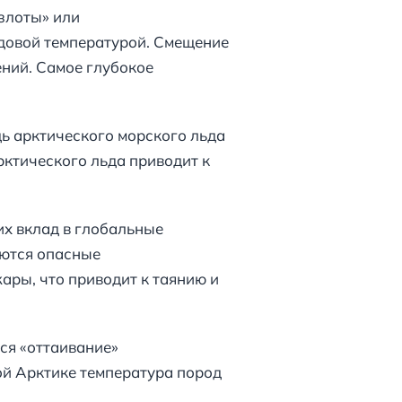
злоты» или
довой температурой. Смещение
ний. Самое глубокое
дь арктического морского льда
рктического льда приводит к
х вклад в глобальные
аются опасные
ары, что приводит к таянию и
ся «оттаивание»
ой Арктике температура пород