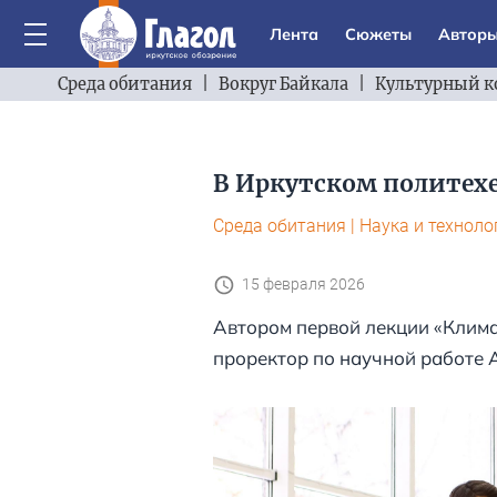
Лента
Сюжеты
Автор
Среда обитания
|
Вокруг Байкала
|
Культурный к
В Иркутском политех
Среда обитания
|
Наука и техноло
15 февраля 2026
Автором первой лекции «Клима
проректор по научной работе 