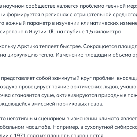
 научном сообществе является проблема «вечной мер
и формируется в регионах с отрицательной среднего
то важный параметр в изучении климатических измене
ровано в Якутии: 0̊С на глубине 1,5 километра.
скольку Арктика теплеет быстрее. Сокращается площа
т на циркуляцию тепла. Изменение площади и объема а
редставляет собой замкнутый круг проблем, вносящи
воздуха провоцирует таяние арктических льдов, учащ
очва становится суше, активизируются природные пож
ождающейся эмиссией парниковых газов.
что негативным сценарием в изменении климата являет
обальном масштабе. Например, в сухопутной сибирск
лии с 1971 года их площадь сокращается.