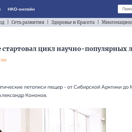
ы
НКО-онлайн
од
|
Сеть развития
|
Здоровье и Красота
|
Многонацион
е стартовал цикл научно-популярных 
гии
тические летописи пещер - от Сибирской Арктики до 
Александр Кононов.