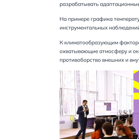
разрабатывать адаптационные 
На примере графика температ
инструментальных наблюдений,
К климатообразующим факторам
охватывающие атмосферу и оке
противоборство внешних и вну