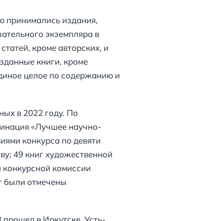
ию принимались издания,
зательного экземпляра в
татей, кроме авторских, и
зданные книги, кроме
единое целое по содержанию и
ых в 2022 году. По
минация «Лучшее научно-
виями конкурса по девяти
ву; 49 книг художественной
й конкурсной комиссии
иг были отмечены
прошел в Иркутске, Усть-