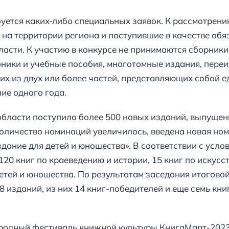
буется каких-либо специальных заявок. К рассмотрен
 на территории региона и поступившие в качестве обя
сти. К участию в конкурсе не принимаются сборники с
ники и учебные пособия, многотомные издания, переи
щих из двух или более частей, представляющих собой 
ие одного года.
бласти поступило более 500 новых изданий, выпущенн
оличество номинаций увеличилось, введена новая но
дание для детей и юношества». В соответствии с усло
0 книг по краеведению и истории, 15 книг по искусст
детей и юношества. По результатам заседания итогово
 изданий, из них 14 книг-победителей и еще семь кн
родный фестиваль книжной культуры КнигаМарт-2023 