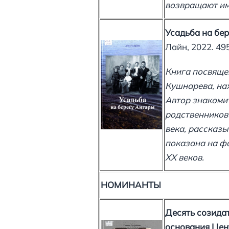
возвращают им
Усадьба на бе
Лайн, 2022. 495
Книга посвящен
Кушнарева, нах
Автор знакоми
родственников
века, рассказы
показана на фо
XX веков.
НОМИНАНТЫ
Десять созидат
основания Цен