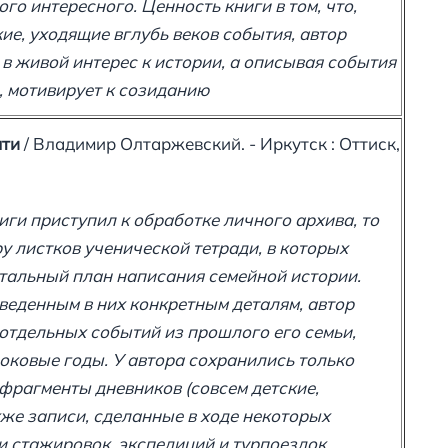
ого интересного. Ценность книги в том, что,
ие, уходящие вглубь веков события, автор
в живой интерес к истории, а описывая события
, мотивирует к созиданию
яти
/ Владимир Олтаржевский. - Иркутск : Оттиск,
иги приступил к обработке личного архива, то
 листков ученической тетради, в которых
тальный план написания семейной истории.
веденным в них конкретным деталям, автор
отдельных событий из прошлого его семьи,
оковые годы. У автора сохранились только
фрагменты дневников (совсем детские,
кже записи, сделанные в ходе некоторых
и стажировок, экспедиций и турпоездок…