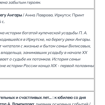
ена забытым героям.
регу Ангары
/ Анна Лаврова. Иркутск: Принт
 с.
а истории богатой купеческой усадьбы П. А.
одившейся в Иркутске, на берегу реки Ангары.
т читателя с жизнью и бытом семьи Вилисовых,
 владельца, занимавших усадьбу в начале XX
вает о судьбе их потомков. История семьи
не истории России конца XIX - первой половины
ельных и счастливых лет...
: к юбилею со дня
тра А. Вампилова
: дневник основных событий /