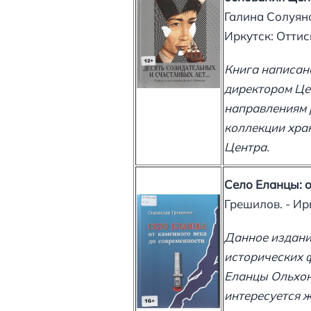
Галина Солуян
Иркутск: Оттиск
Книга написан
директором Цен
направлениям 
коллекции хра
Центра.
Село Еланцы: о
Грешилов. - Ирк
Данное издани
исторических ф
Еланцы Ольхон
интересуется ж