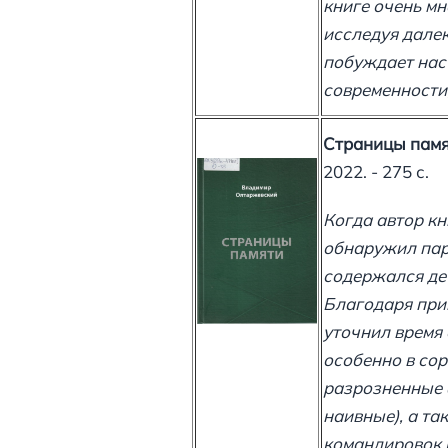
книге очень мн
исследуя далек
побуждает нас 
современности
Страницы пам
2022. - 275 с.
Когда автор кн
обнаружил пару
содержался де
Благодаря при
уточнил время 
особенно в сор
разрозненные 
наивные), а та
командировок 