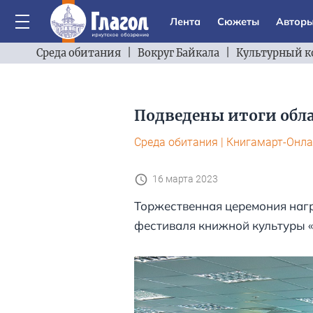
Лента
Сюжеты
Автор
Среда обитания
|
Вокруг Байкала
|
Культурный к
Подведены итоги обла
Среда обитания
|
Книгамарт-Онла
16 марта 2023
Торжественная церемония наг
фестиваля книжной культуры 