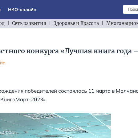
ы
НКО-онлайн
од
|
Сеть развития
|
Здоровье и Красота
|
Многонацион
стного конкурса «Лучшая книга года –
йн
раждения победителей состоялась 11 марта в Молчан
«КнигаМарт-2023».