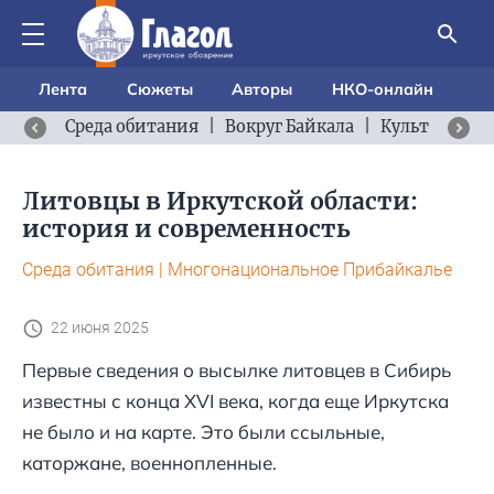
Лента
Сюжеты
Авторы
НКО-онлайн
Среда обитания
|
Вокруг Байкала
|
Культурный 
Литовцы в Иркутской области:
история и современность
Среда обитания
|
Многонациональное Прибайкалье
22 июня 2025
Первые сведения о высылке литовцев в Сибирь
известны с конца XVI века, когда еще Иркутска
не было и на карте. Это были ссыльные,
каторжане, военнопленные.