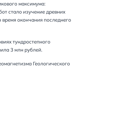
икового максимума:
бот стало изучение древних
о время окончания последнего
овиях тундростепного
ила 3 млн рублей.
еомагнетизма Геологического