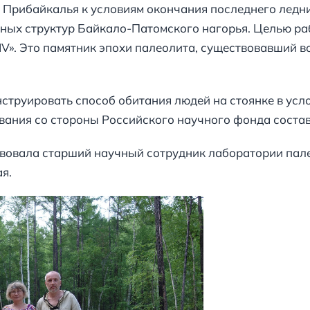
 Прибайкалья к условиям окончания последнего ледн
ных структур Байкало-Патомского нагорья. Целью ра
V». Это памятник эпохи палеолита, существовавший в
труировать способ обитания людей на стоянке в усл
ания со стороны Российского научного фонда состав
твовала старший научный сотрудник лаборатории пал
я.