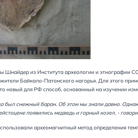
ы Шнайдер из Института археологии и этнографии СО
жители Байкало-Патомского нагорья. Для этого прим
 Это новый для РФ способ, основанный на изучении из
а был снежный баран. Об этом мы знали давно. Однак
йстоцене появились медведь и горный козел, - говори
 использовали археомагнитный метод определения те