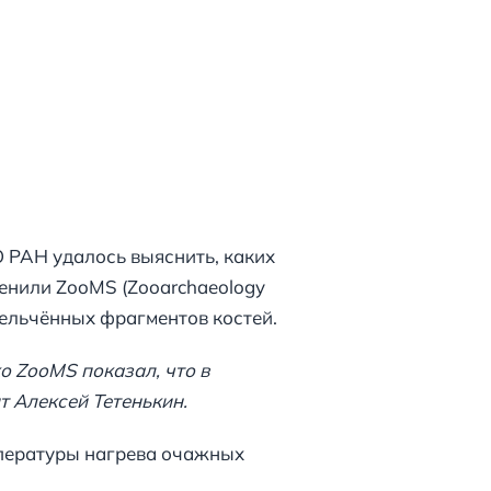
 РАН удалось выяснить, каких
енили ZooMS (Zooarchaeology
мельчённых фрагментов костей.
о ZooMS показал, что в
т Алексей Тетенькин.
мпературы нагрева очажных