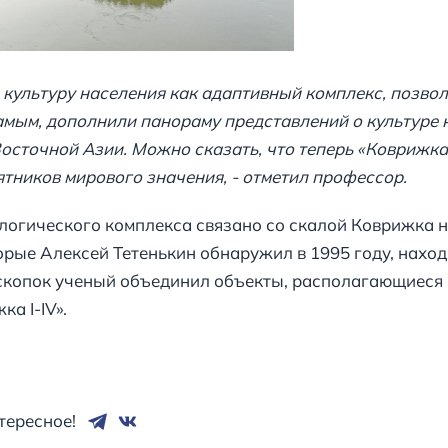
 культуру населения как адаптивный комплекс, позво
амым, дополнили панораму представлений о культуре 
осточной Азии. Можно сказать, что теперь «Коврижка
тников мирового значения, - отметил профессор.
логического комплекса связано со скалой Коврижка н
орые Алексей Тетенькин обнаружил в 1995 году, нахо
раскопок ученый объединил объекты, располагающиеся 
ка I-IV».
тересное!