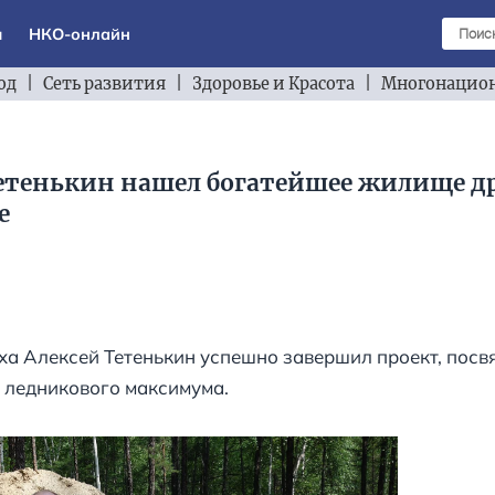
ы
НКО-онлайн
од
|
Сеть развития
|
Здоровье и Красота
|
Многонацион
етенькин нашел богатейшее жилище др
е
ха Алексей Тетенькин успешно завершил проект, пос
 ледникового максимума.