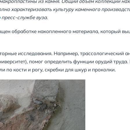
и макропластины из камня. Общий объем коллекции нах
лно характеризовать культуру каменного производств
ю
пресс-службе вуза.
ящен обработке накопленного материала, который вы
торные исследования. Например, трассологический а
иверситет), помог определить функции орудий труда.
и по кости и рогу, скребки для шкур и проколки.