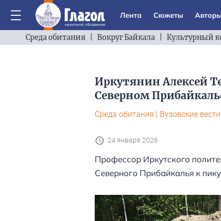
Лента
Сюжеты
Автор
Среда обитания
|
Вокруг Байкала
|
Культурный к
Иркутянин Алексей Т
Северном Прибайкаль
Среда обитания
|
Вузовские вести
24 января 2026
Профессор Иркутского полите
Северного Прибайкалья к пику