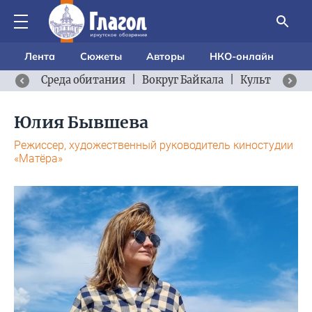
Лента
Сюжеты
Авторы
НКО-онлайн
Среда обитания
|
Вокруг Байкала
|
Культурный 
Юлия Бывшева
Режиссер, художественный руководитель киностудии
«Матёра»