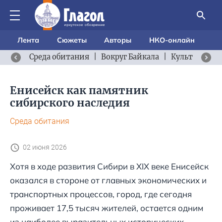
Лента
Сюжеты
Авторы
НКО-онлайн
Среда обитания
|
Вокруг Байкала
|
Культурный 
Енисейск как памятник
сибирского наследия
Среда обитания
02 июня 2026
Хотя в ходе развития Сибири в XIX веке Енисейск
оказался в стороне от главных экономических и
транспортных процессов, город, где сегодня
проживает 17,5 тысяч жителей, остается одним
из наиболее выразительных исторических