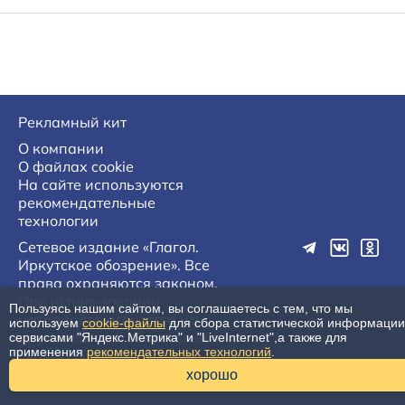
Рекламный кит
О компании
О файлах cookie
На сайте используются
рекомендательные
технологии
Сетевое издание «Глагол.
Иркутское обозрение». Все
права охраняются законом.
При использовании
Пользуясь нашим сайтом, вы соглашаетесь с тем, что мы
материалов агентства на
используем
cookie-файлы
для сбора статистической информации
других сайтах, обязательна
сервисами "Яндекс.Метрика" и "LiveInternet",а также для
применения
рекомендательных технологий
.
гиперссылка.
16+
хорошо