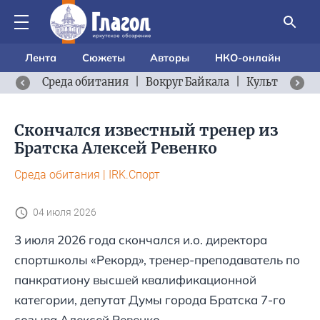
Лента
Сюжеты
Авторы
НКО-онлайн
Среда обитания
|
Вокруг Байкала
|
Культурный 
Скончался известный тренер из
Братска Алексей Ревенко
Среда обитания
|
IRK.Спорт
04 июля 2026
3 июля 2026 года скончался и.о. директора
спортшколы «Рекорд», тренер-преподаватель по
панкратиону высшей квалификационной
категории, депутат Думы города Братска 7-го
созыва Алексей Ревенко.