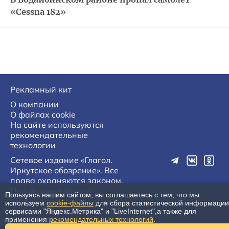
«Cessna 182»
Рекламный кит
О компании
О файлах cookie
На сайте используются
рекомендательные
технологии
Сетевое издание «Глагол.
Иркутское обозрение». Все
права охраняются законом.
При использовании
Пользуясь нашим сайтом, вы соглашаетесь с тем, что мы
материалов агентства на
используем
cookie-файлы
для сбора статистической информации
других сайтах, обязательна
сервисами "Яндекс.Метрика" и "LiveInternet",а также для
применения
рекомендательных технологий
.
гиперссылка.