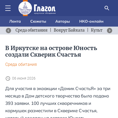
Лента
Сюжеты
Авторы
НКО-онлайн
Среда обитания
|
Вокруг Байкала
|
Культурный 
В Иркутске на острове Юность
создали Скверик Счастья
Среда обитания
06 июня 2026
Для участия в экоакции «Домик СчастьЯ» за три
месяца в Дом детского творчества было подано
393 заявки. 100 лучших скворечников и
кормушек разместили в Скверике Счастья,
который создали на острове Юность.