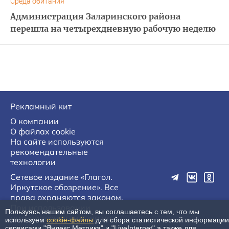
Среда обитания
Администрация Заларинского района
перешла на четырехдневную рабочую неделю
Рекламный кит
О компании
О файлах cookie
На сайте используются
рекомендательные
технологии
Сетевое издание «Глагол.
Иркутское обозрение». Все
права охраняются законом.
При использовании
Пользуясь нашим сайтом, вы соглашаетесь с тем, что мы
материалов агентства на
используем
cookie-файлы
для сбора статистической информации
других сайтах, обязательна
сервисами "Яндекс.Метрика" и "LiveInternet",а также для