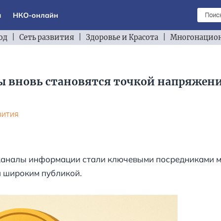
ы
НКО-онлайн
од
|
Сеть развития
|
Здоровье и Красота
|
Многонацион
 вновь становятся точкой напряжени
вития
каналы информации стали ключевыми посредниками 
и широким публикой.