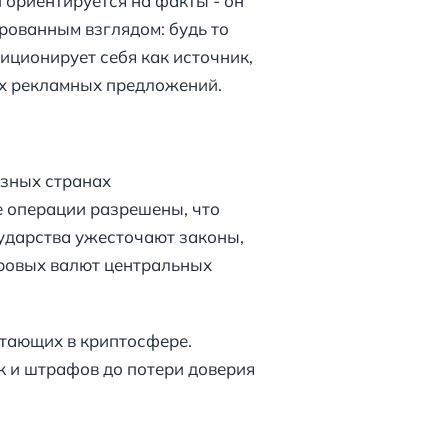
 ориентируется на факты - он
рованным взглядом: будь то
иционирует себя как источник,
х рекламных предложений.
азных странах
е операции разрешены, что
сударства ужесточают законы,
фровых валют центральных
отающих в криптосфере.
к и штрафов до потери доверия