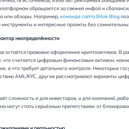
этичности источников, избегает рекламных обещаний и
 платформам обращаются за свежей инфой и сбаланси
а или обзоры. Например,
команда сайта Bitok.Blog
поз
 инструменты и интересные проекты без сомнительны
фактор неопределённости
в остаётся правовое оформление криптоактивов. В р
: что считается цифровым финансовым активом, каки
е, а что требует детального контроля. Некоторые го
тствию AML/KYC, другие рассматривают варианты ци
аёт сложность и для инвесторов, и для компаний, раб
а могут стать серьёзным препятствием: от блокирово
 ожиданиями и реальностью