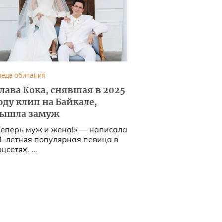
реда обитания
лава Кока, снявшая в 2025
оду клип на Байкале,
ышла замуж
Теперь муж и жена!» — написала
1-летняя популярная певица в
цсетях. ...