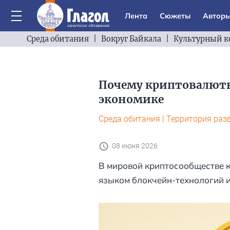
Лента
Сюжеты
Автор
Среда обитания
|
Вокруг Байкала
|
Культурный к
Почему криптовалюты
экономике
Среда обитания
|
Территория раз
08 июня 2026
В мировой криптосообществе 
языком блокчейн-технологий 