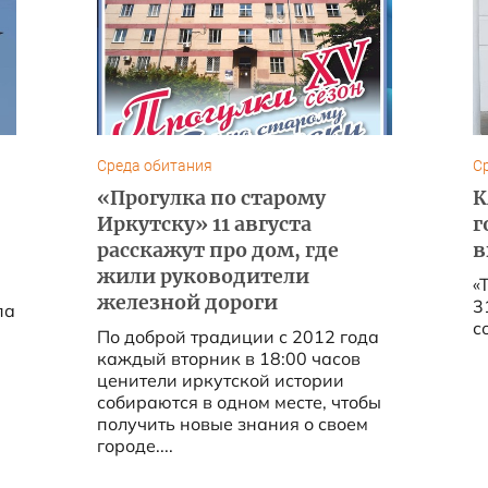
Среда обитания
С
«Прогулка по старому
К
Иркутску» 11 августа
г
расскажут про дом, где
в
жили руководители
«
железной дороги
3
па
со
По доброй традиции с 2012 года
каждый вторник в 18:00 часов
ценители иркутской истории
собираются в одном месте, чтобы
получить новые знания о своем
городе....