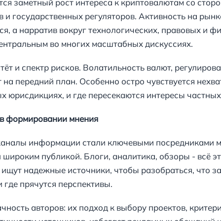
ся заметный рост интереса к криптовалютам со стор
 и государственных регуляторов. Активность на рынка
я, а нарратив вокруг технологических, правовых и ф
ентральным во многих масштабных дискуссиях.
тёт и спектр рисков. Волатильность валют, регулиров
 на передний план. Особенно остро чувствуется нехват
 юрисдикциях, и где пересекаются интересы частных 
в формировании мнения
каналы информации стали ключевыми посредниками 
широким публикой. Блоги, аналитика, обзоры - всё эт
 ищут надежные источники, чтобы разобраться, что за
и где прячутся перспективы.
чность авторов: их подход к выбору проектов, критер