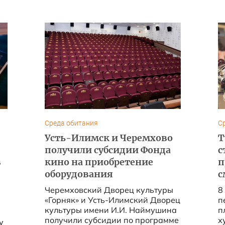
Среда обитания
С
Усть-Илимск и Черемхово
Т
получили субсидии Фонда
с
в
кино на приобретение
п
оборудования
с
Черемховский Дворец культуры
8
«Горняк» и Усть-Илимский Дворец
п
культуры имени И.И. Наймушина
пл
получили субсидии по программе
х
у