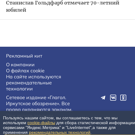
Станислав Гольдфарб отмечает 70-летний
юбилей
Рекламный кит
О компании
О файлах cookie
На сайте используются
рекомендательные
технологии
Сетевое издание «Глагол.
Иркутское обозрение». Все
права охраняются законом.
При использовании
Пользуясь нашим сайтом, вы соглашаетесь с тем, что мы
материалов агентства на
используем
cookie-файлы
для сбора статистической информации
других сайтах, обязательна
сервисами "Яндекс.Метрика" и "LiveInternet",а также для
применения
рекомендательных технологий
.
гиперссылка.