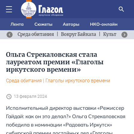
Лента
Сюжеты
Авторы
НКО-онлайн
Среда обитания
|
Вокруг Байкала
|
Культурный 
Ольга Стрекаловская стала
лауреатом премии «Глаголы
иркутского времени»
Среда обитания
|
Глаголы иркутского времени
13 февраля 2024
Исполнительный директор выставки «Режиссер
Гайдай: как он это делал?» Ольга Стрекаловская
победила в номинации «Радовать Иркутск»
сибирской премии достойных дел «Глаголы