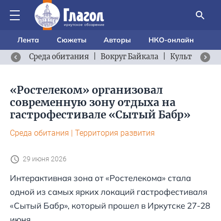
Лента
Сюжеты
Авторы
НКО-онлайн
Среда обитания
|
Вокруг Байкала
|
Культурный 
«Ростелеком» организовал
современную зону отдыха на
гастрофестивале «Сытый Бабр»
Среда обитания
|
Территория развития
29 июня 2026
Интерактивная зона от «Ростелекома» стала
одной из самых ярких локаций гастрофестиваля
«Сытый Бабр», который прошел в Иркутске 27-28
июня.