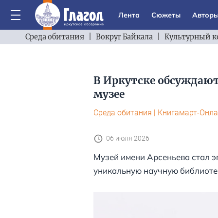
Лента
Сюжеты
Автор
Среда обитания
|
Вокруг Байкала
|
Культурный к
В Иркутске обсуждают
музее
Среда обитания
|
Книгамарт-Онла
06 июля 2026
Музей имени Арсеньева стал э
уникальную научную библиоте