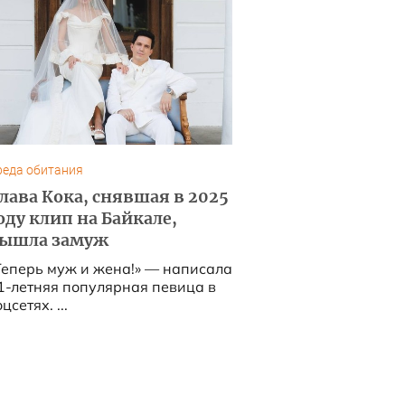
реда обитания
лава Кока, снявшая в 2025
оду клип на Байкале,
ышла замуж
Теперь муж и жена!» — написала
1-летняя популярная певица в
цсетях. ...