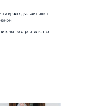
ки и краеведы, как пишет
измом.
апитальное строительство