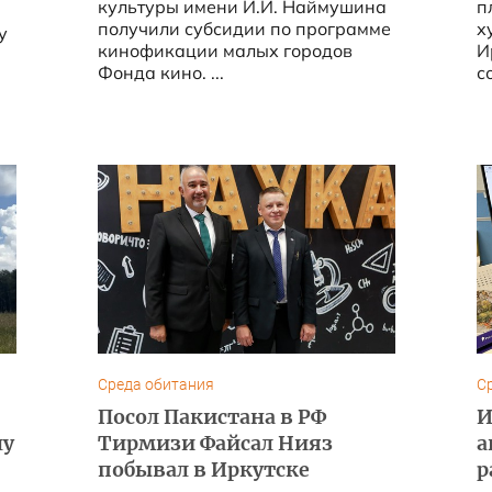
культуры имени И.И. Наймушина
пл
получили субсидии по программе
х
у
кинофикации малых городов
И
Фонда кино. ...
со
Среда обитания
С
Посол Пакистана в РФ
И
лу
Тирмизи Файсал Нияз
а
побывал в Иркутске
р