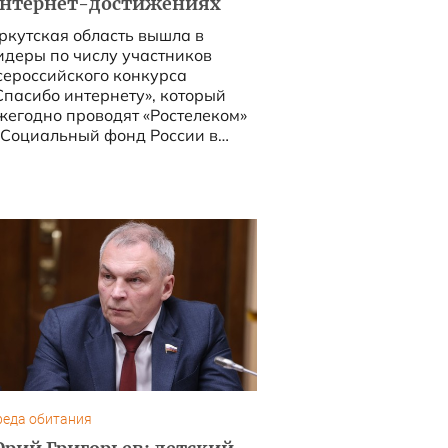
нтернет-достижениях
ркутская область вышла в
идеры по числу участников
сероссийского конкурса
Спасибо интернету», который
жегодно проводят «Ростелеком»
 Социальный фонд России в
амках образовательного
роекта «Азбука интернета»....
реда обитания