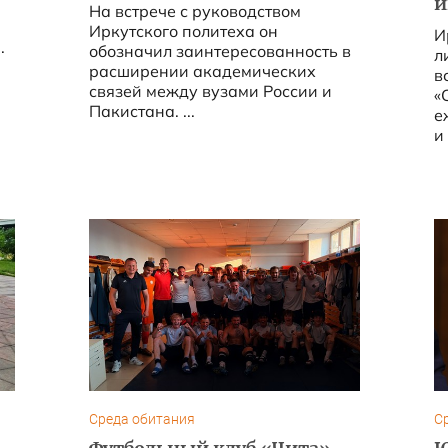
и
На встрече с руководством
Иркутского политеха он
И
.
обозначил заинтересованность в
л
расширении академических
в
связей между вузами России и
«
Пакистана. ...
е
и
р
п
Среда обитания
С