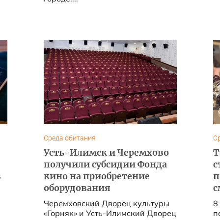
Среда обитания
С
Усть-Илимск и Черемхово
Т
получили субсидии Фонда
с
в
кино на приобретение
п
оборудования
с
Черемховский Дворец культуры
8
«Горняк» и Усть-Илимский Дворец
п