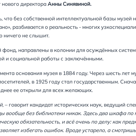
т нового директора
Анны Синявиной.
, что без собственной интеллектуальной базы музей 
но», разбивается о реальность - многих узкоспециал
о ничего не слышит.
ой фонд, направлены в колонии для осуждённых сист
ой и социальной работы с заключёнными.
ента основания музея в 1884 году. Через шесть лет 
посетителей, в 1925 году стал государственным. Снач
зднее ее открыли для всех желающих.
й,
– говорит кандидат исторических наук, ведущий сп
ы вообще без библиотеки никак. Здесь два шкафа по 
ескую обязательность, и всё очень по делу: как пред
озволяет избегать ошибок. Вроде устарело, а смотришь