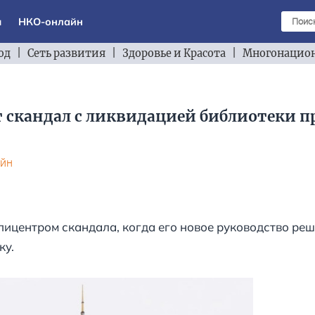
ы
НКО-онлайн
од
|
Сеть развития
|
Здоровье и Красота
|
Многонацион
 скандал с ликвидацией библиотеки 
йн
пицентром скандала, когда его новое руководство ре
ку.