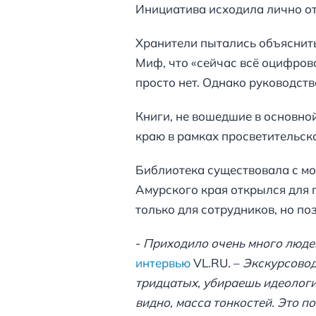
Инициатива исходила лично о
Хранители пытались объяснить
Миф, что «сейчас всё оцифрова
просто нет. Однако руководств
Книги, не вошедшие в основн
краю в рамках просветительск
Библиотека существовала с мом
Амурского края открылся для 
только для сотрудников, но по
-
Приходило очень много люде
интервью
VL.RU. –
Экскурсовод
тридцатых, убираешь идеологич
видно, масса тонкостей. Это п