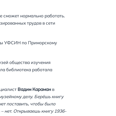
не сможет нормально работать.
изированных трудов в сети
емы УФСИН по Приморскому
музей общества изучения
ала библиотека работала
ециалист
Вадим Караман
в
музейному делу. Берёшь книгу
мет поставить, чтобы было
 – нет. Открываешь книгу 1936-