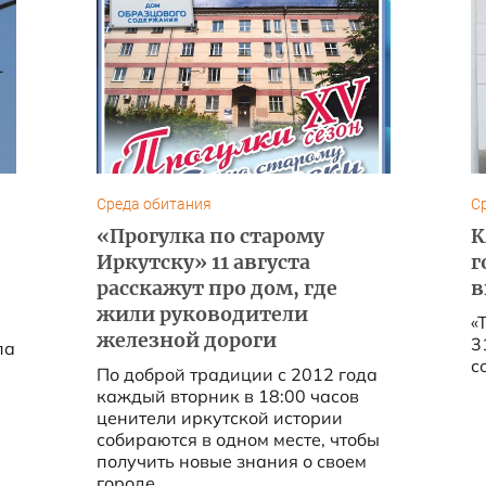
Среда обитания
С
«Прогулка по старому
К
Иркутску» 11 августа
г
расскажут про дом, где
в
жили руководители
«
железной дороги
3
па
со
По доброй традиции с 2012 года
каждый вторник в 18:00 часов
ценители иркутской истории
собираются в одном месте, чтобы
получить новые знания о своем
городе....